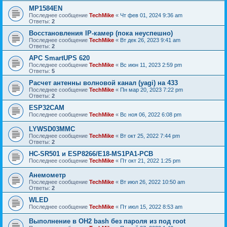
MP1584EN
Последнее сообщение
TechMike
«
Чт фев 01, 2024 9:36 am
Ответы:
2
Восстановления IP-камер (пока неуспешно)
Последнее сообщение
TechMike
«
Вт дек 26, 2023 9:41 am
Ответы:
2
APC SmartUPS 620
Последнее сообщение
TechMike
«
Вс июн 11, 2023 2:59 pm
Ответы:
5
Расчет антенны волновой канал (yagi) на 433
Последнее сообщение
TechMike
«
Пн мар 20, 2023 7:22 pm
Ответы:
2
ESP32CAM
Последнее сообщение
TechMike
«
Вс ноя 06, 2022 6:08 pm
LYWSD03MMC
Последнее сообщение
TechMike
«
Вт окт 25, 2022 7:44 pm
Ответы:
2
HC-SR501 и ESP8266/E18-MS1PA1-PCB
Последнее сообщение
TechMike
«
Пт окт 21, 2022 1:25 pm
Анемометр
Последнее сообщение
TechMike
«
Вт июл 26, 2022 10:50 am
Ответы:
2
WLED
Последнее сообщение
TechMike
«
Пт июл 15, 2022 8:53 am
Выполнение в OH2 bash без пароля из под root