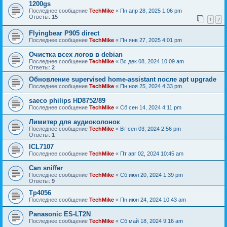
1200gs
Последнее сообщение
TechMike
«
Пн апр 28, 2025 1:06 pm
Ответы:
15
1
2
Flyingbear P905 direct
Последнее сообщение
TechMike
«
Пн янв 27, 2025 4:01 pm
Очистка всех логов в debian
Последнее сообщение
TechMike
«
Вс дек 08, 2024 10:09 am
Ответы:
2
Обновление supervised home-assistant после apt upgrade
Последнее сообщение
TechMike
«
Пн ноя 25, 2024 4:33 pm
saeco philips HD8752/89
Последнее сообщение
TechMike
«
Сб сен 14, 2024 4:11 pm
Лимитер для аудиоколонок
Последнее сообщение
TechMike
«
Вт сен 03, 2024 2:56 pm
Ответы:
1
ICL7107
Последнее сообщение
TechMike
«
Пт авг 02, 2024 10:45 am
Can sniffer
Последнее сообщение
TechMike
«
Сб июл 20, 2024 1:39 pm
Ответы:
9
Tp4056
Последнее сообщение
TechMike
«
Пн июн 24, 2024 10:43 am
Panasonic ES-LT2N
Последнее сообщение
TechMike
«
Сб май 18, 2024 9:16 am