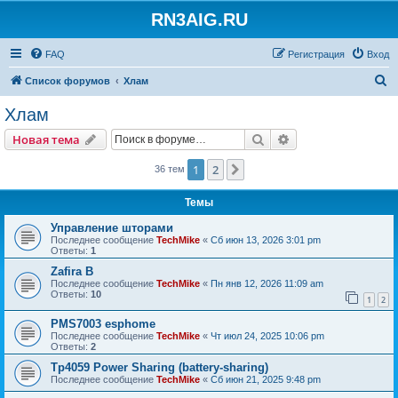
RN3AIG.RU
FAQ
Регистрация
Вход
П
Список форумов
Хлам
о
Хлам
и
Поиск
Расширенный пои
Новая тема
с
к
1
2
След.
36 тем
Темы
Управление шторами
Последнее сообщение
TechMike
«
Сб июн 13, 2026 3:01 pm
Ответы:
1
Zafira B
Последнее сообщение
TechMike
«
Пн янв 12, 2026 11:09 am
Ответы:
10
1
2
PMS7003 esphome
Последнее сообщение
TechMike
«
Чт июл 24, 2025 10:06 pm
Ответы:
2
Tp4059 Power Sharing (battery-sharing)
Последнее сообщение
TechMike
«
Сб июн 21, 2025 9:48 pm