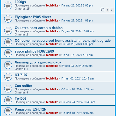
1200gs
Последнее сообщение
TechMike
«
Пн апр 28, 2025 1:06 pm
Ответы:
15
1
2
Flyingbear P905 direct
Последнее сообщение
TechMike
«
Пн янв 27, 2025 4:01 pm
Очистка всех логов в debian
Последнее сообщение
TechMike
«
Вс дек 08, 2024 10:09 am
Ответы:
2
Обновление supervised home-assistant после apt upgrade
Последнее сообщение
TechMike
«
Пн ноя 25, 2024 4:33 pm
saeco philips HD8752/89
Последнее сообщение
TechMike
«
Сб сен 14, 2024 4:11 pm
Лимитер для аудиоколонок
Последнее сообщение
TechMike
«
Вт сен 03, 2024 2:56 pm
Ответы:
1
ICL7107
Последнее сообщение
TechMike
«
Пт авг 02, 2024 10:45 am
Can sniffer
Последнее сообщение
TechMike
«
Сб июл 20, 2024 1:39 pm
Ответы:
9
Tp4056
Последнее сообщение
TechMike
«
Пн июн 24, 2024 10:43 am
Panasonic ES-LT2N
Последнее сообщение
TechMike
«
Сб май 18, 2024 9:16 am