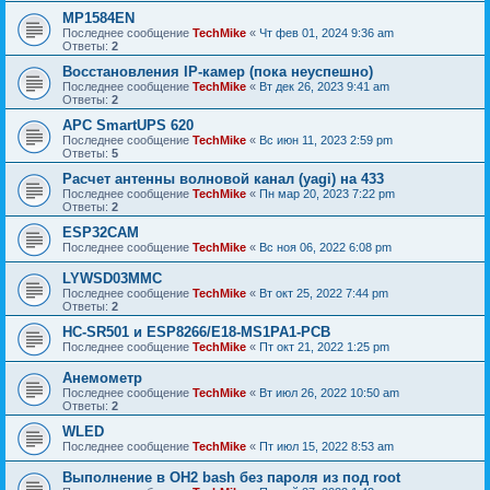
MP1584EN
Последнее сообщение
TechMike
«
Чт фев 01, 2024 9:36 am
Ответы:
2
Восстановления IP-камер (пока неуспешно)
Последнее сообщение
TechMike
«
Вт дек 26, 2023 9:41 am
Ответы:
2
APC SmartUPS 620
Последнее сообщение
TechMike
«
Вс июн 11, 2023 2:59 pm
Ответы:
5
Расчет антенны волновой канал (yagi) на 433
Последнее сообщение
TechMike
«
Пн мар 20, 2023 7:22 pm
Ответы:
2
ESP32CAM
Последнее сообщение
TechMike
«
Вс ноя 06, 2022 6:08 pm
LYWSD03MMC
Последнее сообщение
TechMike
«
Вт окт 25, 2022 7:44 pm
Ответы:
2
HC-SR501 и ESP8266/E18-MS1PA1-PCB
Последнее сообщение
TechMike
«
Пт окт 21, 2022 1:25 pm
Анемометр
Последнее сообщение
TechMike
«
Вт июл 26, 2022 10:50 am
Ответы:
2
WLED
Последнее сообщение
TechMike
«
Пт июл 15, 2022 8:53 am
Выполнение в OH2 bash без пароля из под root