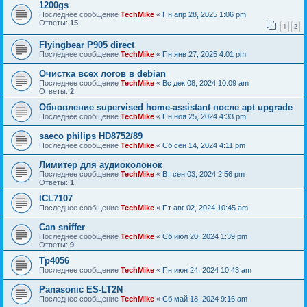
1200gs
Последнее сообщение
TechMike
«
Пн апр 28, 2025 1:06 pm
Ответы:
15
1
2
Flyingbear P905 direct
Последнее сообщение
TechMike
«
Пн янв 27, 2025 4:01 pm
Очистка всех логов в debian
Последнее сообщение
TechMike
«
Вс дек 08, 2024 10:09 am
Ответы:
2
Обновление supervised home-assistant после apt upgrade
Последнее сообщение
TechMike
«
Пн ноя 25, 2024 4:33 pm
saeco philips HD8752/89
Последнее сообщение
TechMike
«
Сб сен 14, 2024 4:11 pm
Лимитер для аудиоколонок
Последнее сообщение
TechMike
«
Вт сен 03, 2024 2:56 pm
Ответы:
1
ICL7107
Последнее сообщение
TechMike
«
Пт авг 02, 2024 10:45 am
Can sniffer
Последнее сообщение
TechMike
«
Сб июл 20, 2024 1:39 pm
Ответы:
9
Tp4056
Последнее сообщение
TechMike
«
Пн июн 24, 2024 10:43 am
Panasonic ES-LT2N
Последнее сообщение
TechMike
«
Сб май 18, 2024 9:16 am