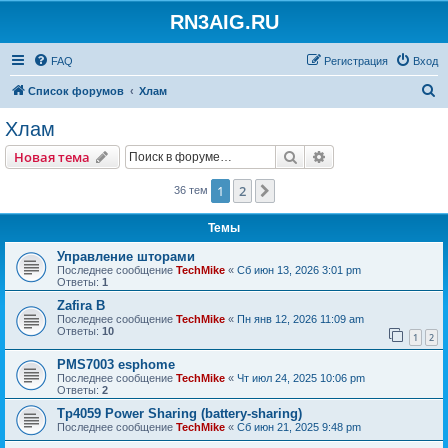
RN3AIG.RU
FAQ
Регистрация
Вход
П
Список форумов
Хлам
о
Хлам
и
Поиск
Расширенный пои
Новая тема
с
к
1
2
След.
36 тем
Темы
Управление шторами
Последнее сообщение
TechMike
«
Сб июн 13, 2026 3:01 pm
Ответы:
1
Zafira B
Последнее сообщение
TechMike
«
Пн янв 12, 2026 11:09 am
Ответы:
10
1
2
PMS7003 esphome
Последнее сообщение
TechMike
«
Чт июл 24, 2025 10:06 pm
Ответы:
2
Tp4059 Power Sharing (battery-sharing)
Последнее сообщение
TechMike
«
Сб июн 21, 2025 9:48 pm