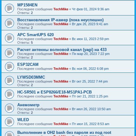
MP1584EN
Последнее сообщение
TechMike
«
Чт фев 01, 2024 9:36 am
Ответы:
2
Восстановления IP-камер (пока неуспешно)
Последнее сообщение
TechMike
«
Вт дек 26, 2023 9:41 am
Ответы:
2
APC SmartUPS 620
Последнее сообщение
TechMike
«
Вс июн 11, 2023 2:59 pm
Ответы:
5
Расчет антенны волновой канал (yagi) на 433
Последнее сообщение
TechMike
«
Пн мар 20, 2023 7:22 pm
Ответы:
2
ESP32CAM
Последнее сообщение
TechMike
«
Вс ноя 06, 2022 6:08 pm
LYWSD03MMC
Последнее сообщение
TechMike
«
Вт окт 25, 2022 7:44 pm
Ответы:
2
HC-SR501 и ESP8266/E18-MS1PA1-PCB
Последнее сообщение
TechMike
«
Пт окт 21, 2022 1:25 pm
Анемометр
Последнее сообщение
TechMike
«
Вт июл 26, 2022 10:50 am
Ответы:
2
WLED
Последнее сообщение
TechMike
«
Пт июл 15, 2022 8:53 am
Выполнение в OH2 bash без пароля из под root