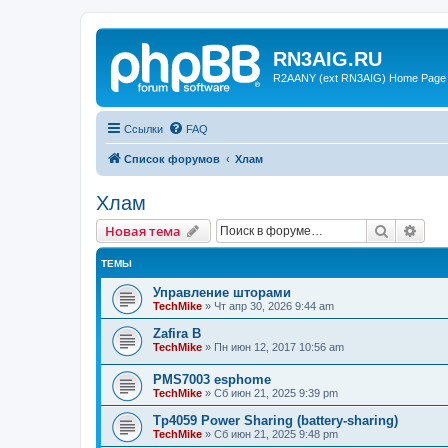
RN3AIG.RU
R2AANY (ext RN3AIG) Home Page
Ссылки
FAQ
Список форумов
Хлам
Хлам
Поиск
Рас
Новая тема
ТЕМЫ
Управление шторами
TechMike
»
Чт апр 30, 2026 9:44 am
Zafira B
TechMike
»
Пн июн 12, 2017 10:56 am
PMS7003 esphome
TechMike
»
Сб июн 21, 2025 9:39 pm
Tp4059 Power Sharing (battery-sharing)
TechMike
»
Сб июн 21, 2025 9:48 pm