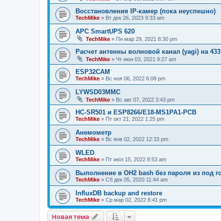
Восстановления IP-камер (пока неуспешно)
TechMike
»
Вт дек 26, 2023 9:33 am
APC SmartUPS 620
TechMike
»
Пн мар 29, 2021 8:30 pm
Расчет антенны волновой канал (yagi) на 433
TechMike
»
Чт июн 03, 2021 9:27 am
ESP32CAM
TechMike
»
Вс ноя 06, 2022 6:08 pm
LYWSD03MMC
TechMike
»
Вс авг 07, 2022 3:43 pm
HC-SR501 и ESP8266/E18-MS1PA1-PCB
TechMike
»
Пт окт 21, 2022 1:25 pm
Анемометр
TechMike
»
Вс янв 02, 2022 12:33 pm
WLED
TechMike
»
Пт июл 15, 2022 8:53 am
Выполнение в OH2 bash без пароля из под ro
TechMike
»
Сб дек 05, 2020 11:44 am
InfluxDB backup and restore
TechMike
»
Ср мар 02, 2022 8:41 pm
Новая тема