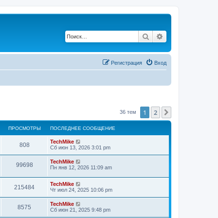
Поиск
Расширенный по
Регистрация
Вход
1
2
След.
36 тем
ПРОСМОТРЫ
ПОСЛЕДНЕЕ СООБЩЕНИЕ
TechMike
808
Сб июн 13, 2026 3:01 pm
TechMike
99698
Пн янв 12, 2026 11:09 am
TechMike
215484
Чт июл 24, 2025 10:06 pm
TechMike
8575
Сб июн 21, 2025 9:48 pm