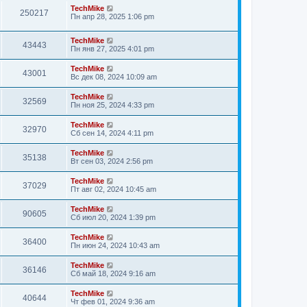
TechMike
250217
Пн апр 28, 2025 1:06 pm
TechMike
43443
Пн янв 27, 2025 4:01 pm
TechMike
43001
Вс дек 08, 2024 10:09 am
TechMike
32569
Пн ноя 25, 2024 4:33 pm
TechMike
32970
Сб сен 14, 2024 4:11 pm
TechMike
35138
Вт сен 03, 2024 2:56 pm
TechMike
37029
Пт авг 02, 2024 10:45 am
TechMike
90605
Сб июл 20, 2024 1:39 pm
TechMike
36400
Пн июн 24, 2024 10:43 am
TechMike
36146
Сб май 18, 2024 9:16 am
TechMike
40644
Чт фев 01, 2024 9:36 am