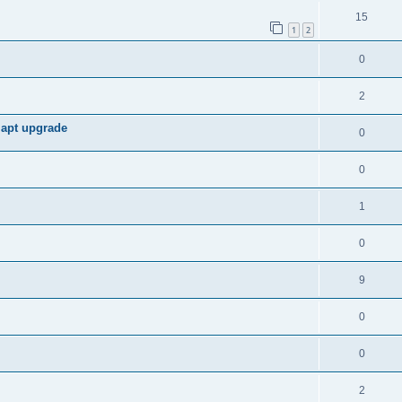
15
1
2
0
2
apt upgrade
0
0
1
0
9
0
0
2