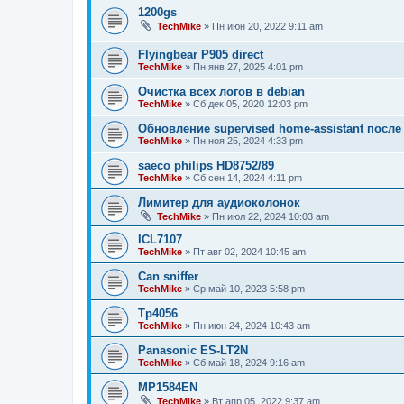
1200gs
TechMike
»
Пн июн 20, 2022 9:11 am
Flyingbear P905 direct
TechMike
»
Пн янв 27, 2025 4:01 pm
Очистка всех логов в debian
TechMike
»
Сб дек 05, 2020 12:03 pm
Обновление supervised home-assistant после 
TechMike
»
Пн ноя 25, 2024 4:33 pm
saeco philips HD8752/89
TechMike
»
Сб сен 14, 2024 4:11 pm
Лимитер для аудиоколонок
TechMike
»
Пн июл 22, 2024 10:03 am
ICL7107
TechMike
»
Пт авг 02, 2024 10:45 am
Can sniffer
TechMike
»
Ср май 10, 2023 5:58 pm
Tp4056
TechMike
»
Пн июн 24, 2024 10:43 am
Panasonic ES-LT2N
TechMike
»
Сб май 18, 2024 9:16 am
MP1584EN
TechMike
»
Вт апр 05, 2022 9:37 am