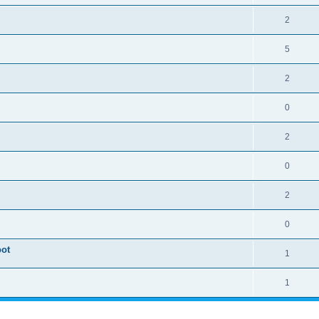
2
5
2
0
2
0
2
0
ot
1
1