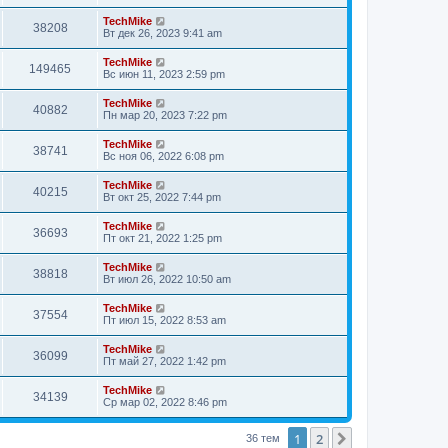
TechMike
38208
Вт дек 26, 2023 9:41 am
TechMike
149465
Вс июн 11, 2023 2:59 pm
TechMike
40882
Пн мар 20, 2023 7:22 pm
TechMike
38741
Вс ноя 06, 2022 6:08 pm
TechMike
40215
Вт окт 25, 2022 7:44 pm
TechMike
36693
Пт окт 21, 2022 1:25 pm
TechMike
38818
Вт июл 26, 2022 10:50 am
TechMike
37554
Пт июл 15, 2022 8:53 am
TechMike
36099
Пт май 27, 2022 1:42 pm
TechMike
34139
Ср мар 02, 2022 8:46 pm
1
2
След.
36 тем