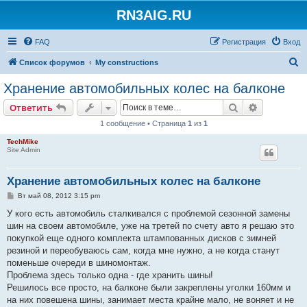
RN3AIG.RU
FAQ
Регистрация
Вход
П
Список форумов
My constructions
о
Хранение автомобильных колес на балконе
и
Поиск
Расширен
Ответить
с
1 сообщение • Страница
1
из
1
к
TechMike
Site Admin
Хранение автомобильных колес на балконе
С
Вт май 08, 2012 3:15 pm
о
о
У кого есть автомобиль сталкивался с проблемой сезонной замены
б
шин на своем автомобиле, уже на третей по счету авто я решаю это
щ
е
покупкой еще одного комплекта штампованных дисков с зимней
н
резиной и переобуваюсь сам, когда мне нужно, а не когда станут
и
е
поменьше очереди в шиномонтаж.
Проблема здесь только одна - где хранить шины!
Решилось все просто, на балконе были закреплены уголки 160мм и
на них повешена шины, занимает места крайне мало, не воняет и не