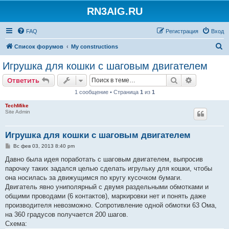
RN3AIG.RU
FAQ
Регистрация
Вход
П
Список форумов
My constructions
о
Игрушка для кошки с шаговым двигателем
и
Поиск
Расширен
Ответить
с
1 сообщение • Страница
1
из
1
к
TechMike
Site Admin
Игрушка для кошки с шаговым двигателем
С
Вс фев 03, 2013 8:40 pm
о
о
Давно была идея поработать с шаговым двигателем, выпросив
б
парочку таких задался целью сделать игрульку для кошки, чтобы
щ
е
она носилась за движущимся по кругу кусочком бумаги.
н
Двигатель явно униполярный с двумя раздельными обмотками и
и
е
общими проводами (6 контактов), маркировки нет и понять даже
производителя невозможно. Сопротивление одной обмотки 63 Ома,
на 360 градусов получается 200 шагов.
Схема: