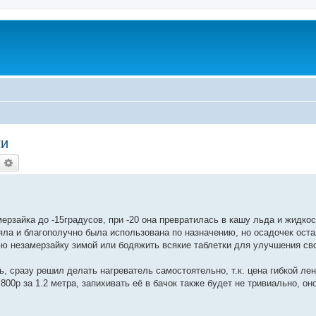
ки
оиск
Расширенный поиск
рзайка до -15градусов, при -20 она превратилась в кашу льда и жидкос
ла и благополучно была использована по назначению, но осадочек оста
ю незамерзайку зимой или бодяжить всякие таблетки для улучшения св
ь, сразу решил делать нагреватель самостоятельно, т.к. цена гибкой ле
0р за 1.2 метра, запихивать её в бачок также будет не тривиально, он