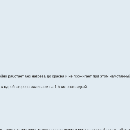
йно работает без нагрева до красна и не прожигает при этом намотанны
с одной стороны заливаем на 1.5 см эпоксидкой:
, термостатом вниз, медленно засыпаем в него кварцевый песок, обсту