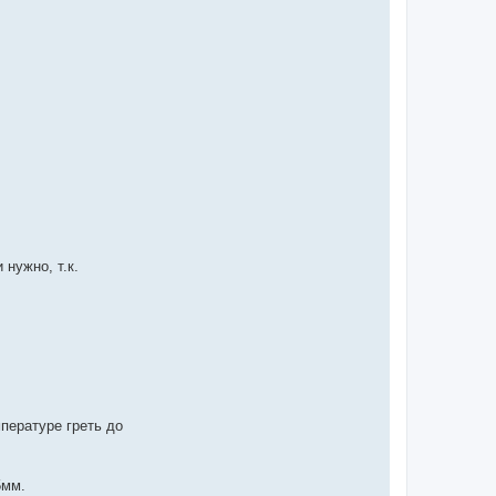
нужно, т.к.
пературе греть до
5мм.