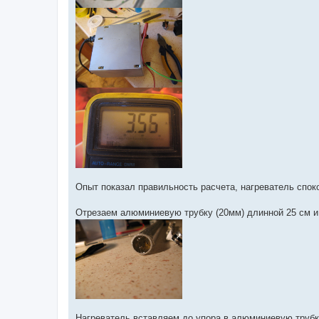
Опыт показал правильность расчета, нагреватель споко
Отрезаем алюминиевую трубку (20мм) длинной 25 см и 
Нагреватель вставляем до упора в алюминиевую трубку