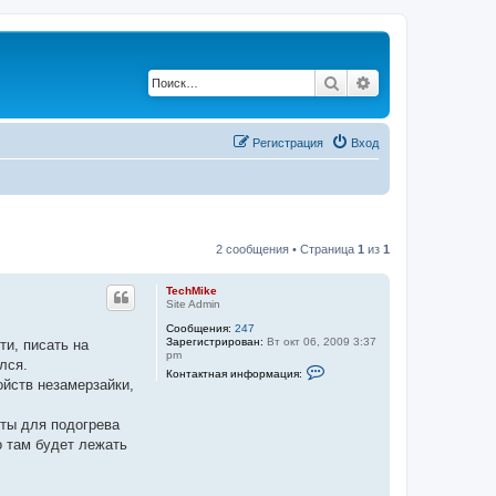
Поиск
Расширенный по
Регистрация
Вход
2 сообщения • Страница
1
из
1
TechMike
Site Admin
Сообщения:
247
Зарегистрирован:
Вт окт 06, 2009 3:37
ти, писать на
pm
лся.
К
Контактная информация:
о
ойств незамерзайки,
н
т
а
нты для подогрева
к
о там будет лежать
т
н
а
я