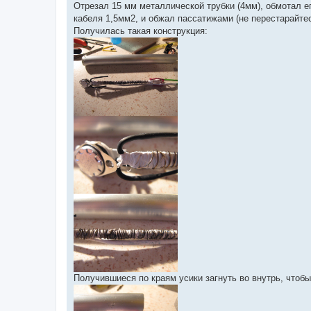
Отрезал 15 мм металлической трубки (4мм), обмотал ег
кабеля 1,5мм2, и обжал пассатижами (не перестарайте
Получилась такая конструкция:
Получившиеся по краям усики загнуть во внутрь, чтобы