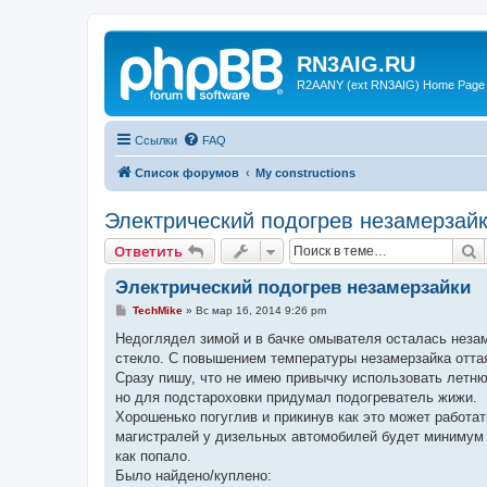
RN3AIG.RU
R2AANY (ext RN3AIG) Home Page
Ссылки
FAQ
Список форумов
My constructions
Электрический подогрев незамерзай
П
Ответить
Электрический подогрев незамерзайки
С
TechMike
»
Вс мар 16, 2014 9:26 pm
о
о
Недоглядел зимой и в бачке омывателя осталась незаме
б
стекло. С повышением температуры незамерзайка оттая
щ
е
Сразу пишу, что не имею привычку использовать летню
н
но для подстароховки придумал подогреватель жижи.
и
е
Хорошенько погуглив и прикинув как это может работат
магистралей у дизельных автомобилей будет минимум 80
как попало.
Было найдено/куплено: