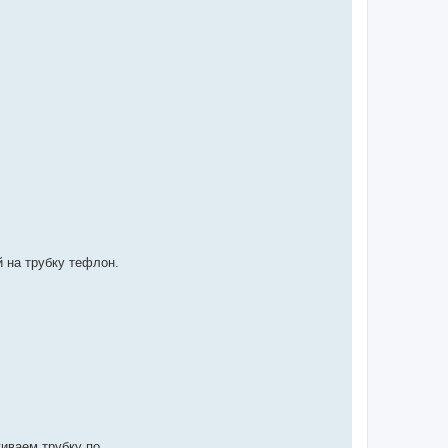
й на трубку тефлон.
киваем трубку по