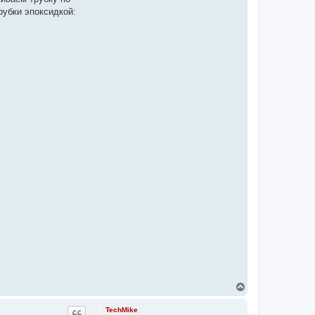
рубки эпоксидкой:
В
е
р
TechMike