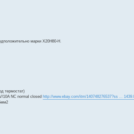
редположительно марки Х20Н80-Н.
од термостат)
V/10A NC normal closed
http://www.ebay.com/itm/140748276537?ss ... 1439.
,5мм2