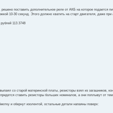
 решено поставить дополнительное реле от АКБ на которое подается пи
кой 10-30 секунд. Этого должно хватить на старт двигателя, даже при 
 рублей 113.3748
выпаял со старой материнской платы, резисторы взял из загашников, ко
и придется ставить резисторы больших номиналов, а они поплывут от те
бмотку и обернут изолентой, остальные детали напаяны поверх: