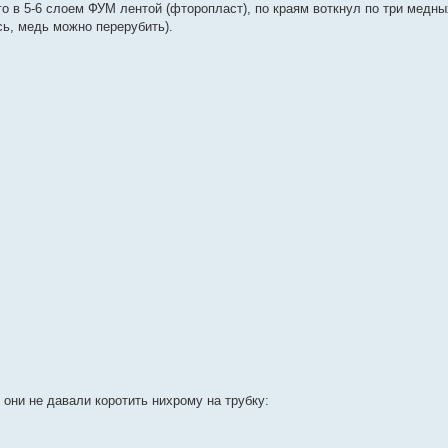
о в 5-6 слоем ФУМ лентой (фторопласт), по краям воткнул по три медны
сь, медь можно перерубить).
 они не давали коротить нихрому на трубку: