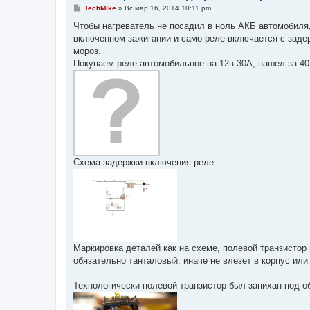
С
TechMike
»
Вс мар 16, 2014 10:11 pm
о
о
Чтобы нагреватель не посадил в ноль АКБ автомобиля,
б
включенном зажигании и само реле включается с задерж
щ
е
мороз.
н
Покупаем реле автомобильное на 12в 30А, нашел за 40
и
е
Схема задержки включения реле:
Маркировка деталей как на схеме, полевой транзистор 
обязательно танталовый, иначе не влезет в корпус ил
Технологически полевой транзистор был запихан под о