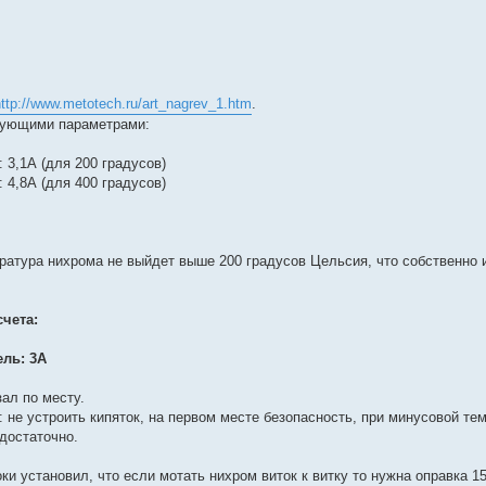
http://www.metotech.ru/art_nagrev_1.htm
.
едующими параметрами:
 3,1А (для 200 градусов)
 4,8А (для 400 градусов)
ратура нихрома не выйдет выше 200 градусов Цельсия, что собственно и 
чета:
ель: 3А
ал по месту.
не устроить кипяток, на первом месте безопасность, при минусовой тем
 достаточно.
и установил, что если мотать нихром виток к витку то нужна оправка 1