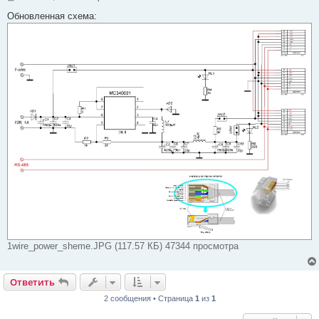
о
о
Обновленная схема:
б
щ
е
н
и
е
1wire_power_sheme.JPG (117.57 КБ) 47344 просмотра
Ответить
2 сообщения • Страница
1
из
1