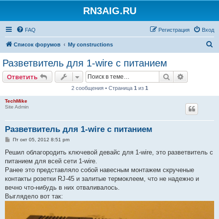
RN3AIG.RU
FAQ
Регистрация
Вход
П
Список форумов
My constructions
о
Разветвитель для 1-wire с питанием
и
Поиск
Расширен
Ответить
с
2 сообщения • Страница
1
из
1
к
TechMike
Site Admin
Разветвитель для 1-wire с питанием
С
Пт окт 05, 2012 8:51 pm
о
о
Решил облагородить ключевой девайс для 1-wire, это разветвитель с
б
питанием для всей сети 1-wire.
щ
е
Ранее это представляло собой навесным монтажем скрученые
н
контакты розетки RJ-45 и залитые термоклеем, что не надежно и
и
е
вечно что-нибудь в них отваливалось.
Выглядело вот так: