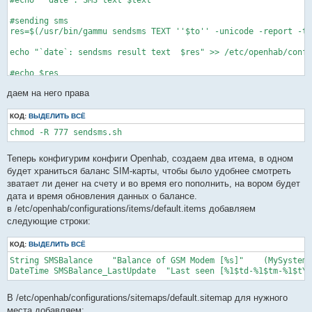
#echo "`date`: SMS text $text" 

#sending sms

res=$(/usr/bin/gammu sendsms TEXT ''$to'' -unicode -report -te
echo "`date`: sendsms result text  $res" >> /etc/openhab/confi
#echo $res

даем на него права
#echo result

echo "`date`: SMS send result  $?" >> /etc/openhab/configurati
КОД:
ВЫДЕЛИТЬ ВСЁ
Теперь конфигурим конфиги Openhab, создаем два итема, в одном
будет храниться баланс SIM-карты, чтобы было удобнее смотреть
зватает ли денег на счету и во время его пополнить, на вором будет
дата и время обновления данных о балансе.
в /etc/openhab/configurations/items/default.items добавляем
следующие строки:
КОД:
ВЫДЕЛИТЬ ВСЁ
String SMSBalance    "Balance of GSM Modem [%s]"    (MySystem)

В /etc/openhab/configurations/sitemaps/default.sitemap для нужного
места добавляем: