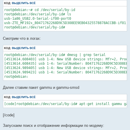
КОД:
ВЫДЕЛИТЬ ВСЁ
root@debian:~# cd /dev/serial/by-id

root@debian:/dev/serial/by-id# ls

usb-1a86_USB2.0-Serial-if00-port0                             
usb-ZTE_MF192+_80471762268D9C5D308EE9EB04325578878ACCBB-if01  
Смотрим что в логах:
КОД:
ВЫДЕЛИТЬ ВСЁ
root@debian:/dev/serial/by-id# dmesg | grep Serial

[4513614.608403] usb 1-4: New USB device strings: Mfr=2, Produ
[4513614.608435] usb 1-4: SerialNumber: 80471762268D9C5D308EE9
[4513624.989405] usb 1-4: New USB device strings: Mfr=2, Produ
[4513624.989423] usb 1-4: SerialNumber: 80471762268D9C5D308EE9
Далее ставим пакет gammu и gammu-smsd
КОД:
ВЫДЕЛИТЬ ВСЁ
[/code]
Запускаем поиск и отображение информации по модему: