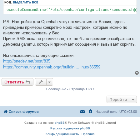
КОД:
ВЫДЕЛИТЬ ВСЁ
 executeCommandLine("/etc/openhab/configurations/sendsms.sh@@С
P.S. Настройки для Openhab могут отличаться от Ваших, здесь
приведены примеры конкретно моих настроек, которые можно по
аналогии использовать у Вас.
Прием SMS пока не реализован, т.к. не было времени разобраться с
демоном gammu, который принимает сообщения и вызывает скрипты.
Использовались следующие ссылки:
http://onedev.net/post/835
https://community.openhab.org/t/buildin ... inux/36559
Ответить
1 сообщение • Страница
1
из
1
Перейти
Список форумов
Часовой пояс:
UTC+03:00
Создано на основе
phpBB
® Forum Software © phpBB Limited
Русская поддержка phpBB
Конфиденциальность
|
Правила