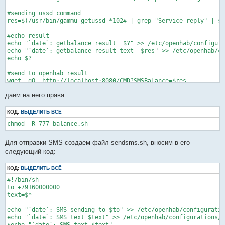
#sending ussd command

res=$(/usr/bin/gammu getussd *102# | grep "Service reply" | se
#echo result

echo "`date`: getbalance result  $?" >> /etc/openhab/configura
echo "`date`: getbalance result text  $res" >> /etc/openhab/co
echo $?

#send to openhab result

wget -qO- http://localhost:8080/CMD?SMSBalance=$res

echo "`date`: getbalance result  $?" >> /etc/openhab/configura
даем на него права
echo $?
КОД:
ВЫДЕЛИТЬ ВСЁ
Для отправки SMS создаем файл sendsms.sh, вносим в его
следующий код:
КОД:
ВЫДЕЛИТЬ ВСЁ
#!/bin/sh

to=+79160000000

text=$*

echo "`date`: SMS sending to $to" >> /etc/openhab/configuratio
echo "`date`: SMS text $text" >> /etc/openhab/configurations/S