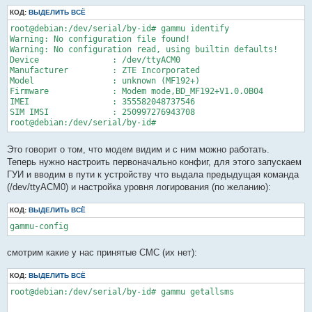
КОД:
ВЫДЕЛИТЬ ВСЁ
root@debian:/dev/serial/by-id# gammu identify

Warning: No configuration file found!

Warning: No configuration read, using builtin defaults!

Device               : /dev/ttyACM0

Manufacturer         : ZTE Incorporated

Model                : unknown (MF192+)

Firmware             : Modem mode,BD_MF192+V1.0.0B04

IMEI                 : 355582048737546

SIM IMSI             : 250997276943708

root@debian:/dev/serial/by-id# 
Это говорит о том, что модем видим и с ним можно работать.
Теперь нужно настроить первоначально конфиг, для этого запускаем
ГУИ и вводим в пути к устройству что выдала предыдущая команда
(/dev/ttyACM0) и настройка уровня логирования (по желанию):
КОД:
ВЫДЕЛИТЬ ВСЁ
gammu-config
смотрим какие у нас принятые СМС (их нет):
КОД:
ВЫДЕЛИТЬ ВСЁ
root@debian:/dev/serial/by-id# gammu getallsms
