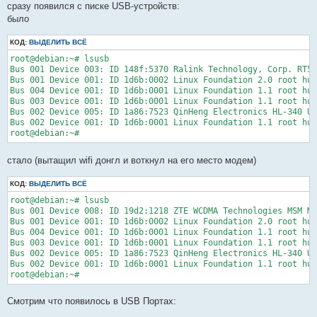
сразу появился с писке USB-устройств:
было
КОД:
ВЫДЕЛИТЬ ВСЁ
root@debian:~# lsusb

Bus 001 Device 003: ID 148f:5370 Ralink Technology, Corp. RT53
Bus 001 Device 001: ID 1d6b:0002 Linux Foundation 2.0 root hub

Bus 004 Device 001: ID 1d6b:0001 Linux Foundation 1.1 root hub

Bus 003 Device 001: ID 1d6b:0001 Linux Foundation 1.1 root hub

Bus 002 Device 005: ID 1a86:7523 QinHeng Electronics HL-340 US
Bus 002 Device 001: ID 1d6b:0001 Linux Foundation 1.1 root hub

стало (вытащил wifi донгл и воткнул на его место модем)
КОД:
ВЫДЕЛИТЬ ВСЁ
root@debian:~# lsusb

Bus 001 Device 008: ID 19d2:1218 ZTE WCDMA Technologies MSM MF
Bus 001 Device 001: ID 1d6b:0002 Linux Foundation 2.0 root hub

Bus 004 Device 001: ID 1d6b:0001 Linux Foundation 1.1 root hub

Bus 003 Device 001: ID 1d6b:0001 Linux Foundation 1.1 root hub

Bus 002 Device 005: ID 1a86:7523 QinHeng Electronics HL-340 US
Bus 002 Device 001: ID 1d6b:0001 Linux Foundation 1.1 root hub

root@debian:~#
Смотрим что появилось в USB Портах: