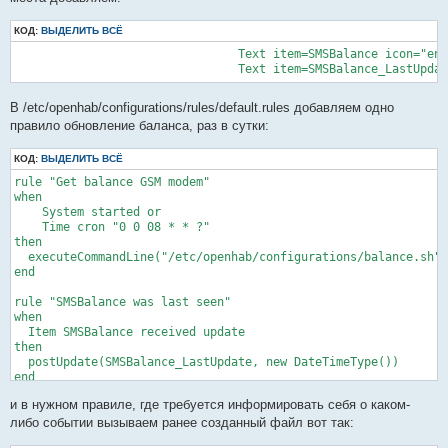
КОД:
ВЫДЕЛИТЬ ВСЁ
                                Text item=SMSBalance icon="ene
В /etc/openhab/configurations/rules/default.rules добавляем одно
правило обновление баланса, раз в сутки:
КОД:
ВЫДЕЛИТЬ ВСЁ
rule "Get balance GSM modem"

when

    System started or

    Time cron "0 0 08 * * ?"

then

  executeCommandLine("/etc/openhab/configurations/balance.sh")

end

rule "SMSBalance was last seen"

when

  Item SMSBalance received update

then

  postUpdate(SMSBalance_LastUpdate, new DateTimeType())

end
и в нужном правиле, где требуется информировать себя о каком-
либо событии вызываем ранее созданный файл вот так: