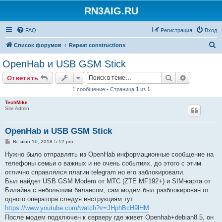
RN3AIG.RU
FAQ
Регистрация
Вход
П
Список форумов
Repeat constructions
о
OpenHab и USB GSM Stick
и
Поиск
Расширен
Ответить
с
1 сообщение • Страница
1
из
1
к
TechMike
Site Admin
OpenHab и USB GSM Stick
С
Вс июн 10, 2018 5:12 pm
о
о
Нужно было отправлять из OpenHab информационные сообщение на
б
телефоны семьи о важных и не очень событиях, до этого с этим
щ
е
отлично справлялся плагин telegram но его заблокировали.
н
Был найдет USB GSM Modem от МТС (ZTE MF192+) и SIM-карта от
и
е
Билайна с небольшим балансом, сам модем был разблокирован от
одного оператора следуя инструкциям тут
https://www.youtube.com/watch?v=JHphBcH9lHM
После модем подключен к серверу где живет Openhab+debian8.5, он