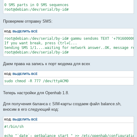
0 SMS parts in 0 SMS sequences

root@debian:/dev/serial/by-id# 
Проверяем отправку SMS:
КОД:
ВЫДЕЛИТЬ ВСЁ
root@debian:/dev/serial/by-id# gammu sendsms TEXT '+7916000000
If you want break, press Ctrl+C...

Sending SMS 1/1....waiting for network answer..OK, message ref
root@debian:/dev/serial/by-id# 
Даем права на запись к порт модема для всех
КОД:
ВЫДЕЛИТЬ ВСЁ
Теперь настройки для Openhab 1.8.
Для получения баланса с SIM-карты создаем файл balance.sh,
вносим в его следующий код:
КОД:
ВЫДЕЛИТЬ ВСЁ
#!/bin/sh

echo "`date`: getbalance start " >> /etc/openhab/configuration