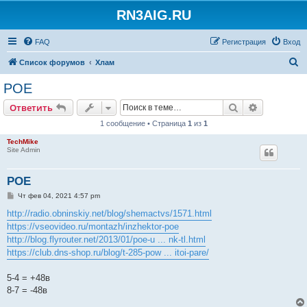
RN3AIG.RU
FAQ
Регистрация
Вход
П
Список форумов
Хлам
о
POE
и
Поиск
Расширен
Ответить
с
1 сообщение • Страница
1
из
1
к
TechMike
Site Admin
POE
С
Чт фев 04, 2021 4:57 pm
о
о
http://radio.obninskiy.net/blog/shemactvs/1571.html
б
https://vseovideo.ru/montazh/inzhektor-poe
щ
е
http://blog.flyrouter.net/2013/01/poe-u ... nk-tl.html
н
https://club.dns-shop.ru/blog/t-285-pow ... itoi-pare/
и
е
5-4 = +48в
8-7 = -48в