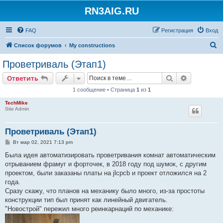
RN3AIG.RU
FAQ
Регистрация
Вход
П
Список форумов
My constructions
о
Проветриваль (Этап1)
и
Поиск
Расширен
Ответить
с
1 сообщение • Страница
1
из
1
к
TechMike
Site Admin
Проветриваль (Этап1)
С
Вт мар 02, 2021 7:13 pm
о
о
Была идея автоматизировать проветривания комнат автоматическим
б
отрыванием фрамуг и форточек, в 2018 году под шумок, с другим
щ
е
проектом, были заказаны платы на jlcpcb и проект отложился на 2
н
года.
и
е
Сразу скажу, что планов на механику было много, из-за простоты
конструкции тип был принят как линейный двигатель.
"Новострой" пережил много реинкарнаций по механике: