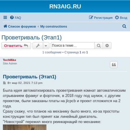
RN3AIG.RU
FAQ
Регистрация
Вход
П
Список форумов
My constructions
о
Проветриваль (Этап1)
и
Поиск
Расширен
Ответить
с
1 сообщение • Страница
1
из
1
к
TechMike
Site Admin
Проветриваль (Этап1)
С
Вт мар 02, 2021 7:13 pm
о
о
Была идея автоматизировать проветривания комнат автоматическим
б
отрыванием фрамуг и форточек, в 2018 году под шумок, с другим
щ
е
проектом, были заказаны платы на jlcpcb и проект отложился на 2
н
года.
и
е
Сразу скажу, что планов на механику было много, из-за простоты
конструкции тип был принят как линейный двигатель.
"Новострой" пережил много реинкарнаций по механике: