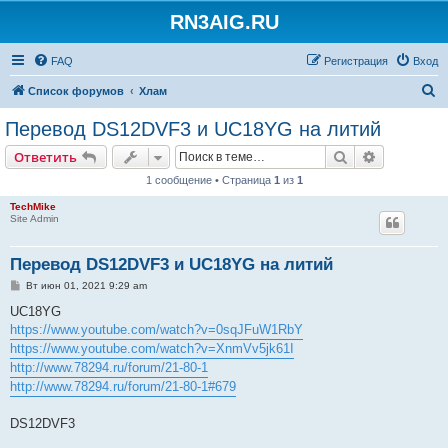
RN3AIG.RU
FAQ
Регистрация
Вход
П
Список форумов
Хлам
о
Перевод DS12DVF3 и UC18YG на литий
и
Поиск
Расширен
Ответить
с
1 сообщение • Страница
1
из
1
к
TechMike
Site Admin
Перевод DS12DVF3 и UC18YG на литий
С
Вт июн 01, 2021 9:29 am
о
о
UC18YG
б
https://www.youtube.com/watch?v=0sqJFuW1RbY
щ
е
https://www.youtube.com/watch?v=XnmVv5jk61I
н
http://www.78294.ru/forum/21-80-1
и
е
http://www.78294.ru/forum/21-80-1#679
DS12DVF3