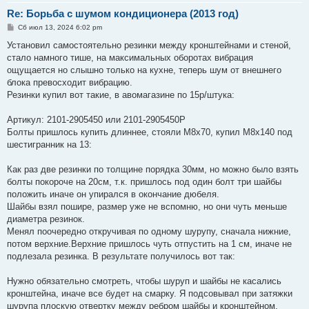
Re: Борьба с шумом кондиционера (2013 год)
С
Сб июл 13, 2024 6:02 pm
о
о
Установил самостоятельно резинки между кронштейнами и стеной,
б
стало намного тише, на максимальных оборотах вибрация
щ
е
ощущается но слышно только на кухне, теперь шум от внешнего
н
блока превосходит вибрацию.
и
е
Резинки купил вот такие, в авомагазине по 15р/штука:
Артикул: 2101-2905450 или 2101-2905450Р
Болты пришлось купить длиннее, стояли М8х70, купил М8х140 под
шестигранник на 13:
Как раз две резинки по толщине порядка 30мм, но можно было взять
болты покороче на 20см, т.к. пришлось под один болт три шайбы
положить иначе он упирался в окончание дюбеля.
Шайбы взял пошире, размер уже не вспомню, но они чуть меньше
диаметра резинок.
Менял поочередно откручивая по одному шурупу, сначала нижние,
потом верхние.Верхние пришлось чуть отпустить на 1 см, иначе не
подлезала резинка. В результате получилось вот так:
Нужно обязательно смотреть, чтобы шуруп и шайбы не касались
кронштейна, иначе все будет на смарку. Я подсовывал при затяжки
шурупа плоскую отвертку между ребром шайбы и кронштейном,