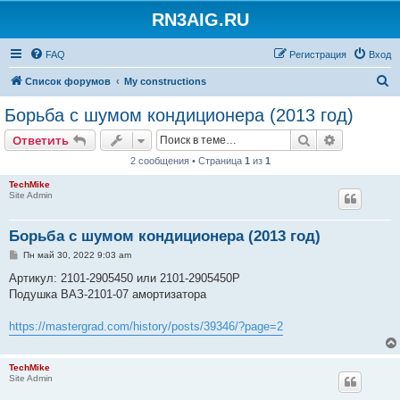
RN3AIG.RU
FAQ
Регистрация
Вход
П
Список форумов
My constructions
о
Борьба с шумом кондиционера (2013 год)
и
Поиск
Расширен
Ответить
с
2 сообщения • Страница
1
из
1
к
TechMike
Site Admin
Борьба с шумом кондиционера (2013 год)
С
Пн май 30, 2022 9:03 am
о
о
Артикул: 2101-2905450 или 2101-2905450Р
б
Подушка ВАЗ-2101-07 амортизатора
щ
е
н
https://mastergrad.com/history/posts/39346/?page=2
и
е
TechMike
Site Admin