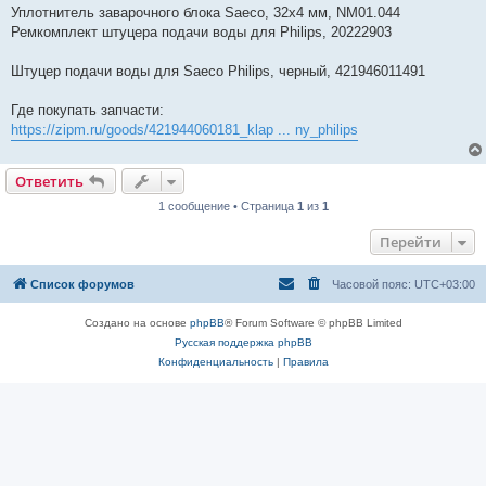
Уплотнитель заварочного блока Saeco, 32x4 мм, NM01.044
Ремкомплект штуцера подачи воды для Philips, 20222903
Штуцер подачи воды для Saeco Philips, черный, 421946011491
Где покупать запчасти:
https://zipm.ru/goods/421944060181_klap ... ny_philips
Ответить
1 сообщение • Страница
1
из
1
Перейти
Список форумов
Часовой пояс:
UTC+03:00
Создано на основе
phpBB
® Forum Software © phpBB Limited
Русская поддержка phpBB
Конфиденциальность
|
Правила