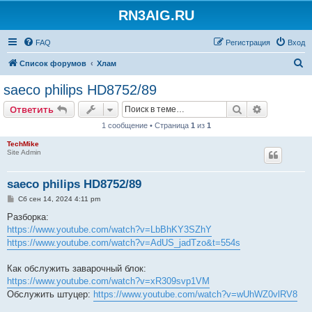
RN3AIG.RU
FAQ
Регистрация
Вход
П
Список форумов
Хлам
о
saeco philips HD8752/89
и
Поиск
Расширен
Ответить
с
1 сообщение • Страница
1
из
1
к
TechMike
Site Admin
saeco philips HD8752/89
С
Сб сен 14, 2024 4:11 pm
о
о
Разборка:
б
https://www.youtube.com/watch?v=LbBhKY3SZhY
щ
е
https://www.youtube.com/watch?v=AdUS_jadTzo&t=554s
н
и
е
Как обслужить заварочный блок:
https://www.youtube.com/watch?v=xR309svp1VM
Обслужить штуцер:
https://www.youtube.com/watch?v=wUhWZ0vlRV8