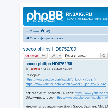
RN3AIG.RU
R2AANY (ext RN3AIG) Home Page
Ссылки
FAQ
Список форумов
Хлам
saeco philips HD8752/89
П
Ответить
saeco philips HD8752/89
С
TechMike
»
Сб сен 14, 2024 4:11 pm
о
о
Разборка:
б
https://www.youtube.com/watch?v=LbBhKY3SZhY
щ
е
https://www.youtube.com/watch?v=AdUS_jadTzo&t=554s
н
и
е
Как обслужить заварочный блок:
https://www.youtube.
Обслужить штуцер:
https://www.youtube.com/watch?v
Уплотнитель заварочного блока Saeco, 32x4 мм, NM01.