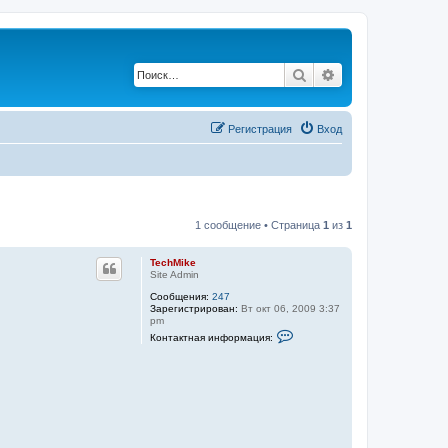
Поиск
Расширенный по
Регистрация
Вход
1 сообщение • Страница
1
из
1
TechMike
Site Admin
Сообщения:
247
Зарегистрирован:
Вт окт 06, 2009 3:37
pm
К
Контактная информация:
о
н
т
а
к
т
н
а
я