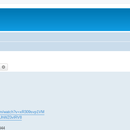
оиск
Расширенный поиск
com/watch?v=xR309svp1VM
=wUhWZ0vlRV8
044