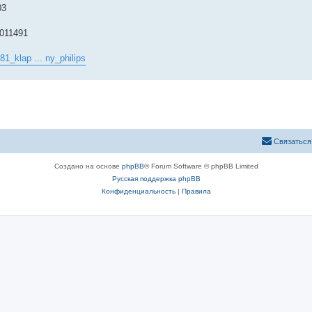
03
6011491
1_klap ... ny_philips
Связаться
Создано на основе
phpBB
® Forum Software © phpBB Limited
Русская поддержка phpBB
Конфиденциальность
|
Правила