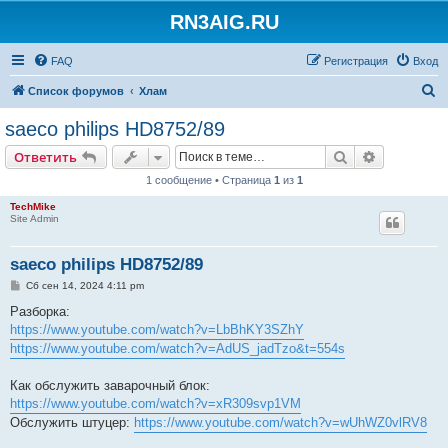
RN3AIG.RU
FAQ
Регистрация
Вход
П
Список форумов
Хлам
о
saeco philips HD8752/89
и
Поиск
Расширен
Ответить
с
1 сообщение • Страница
1
из
1
к
TechMike
Site Admin
saeco philips HD8752/89
С
Сб сен 14, 2024 4:11 pm
о
о
Разборка:
б
https://www.youtube.com/watch?v=LbBhKY3SZhY
щ
е
https://www.youtube.com/watch?v=AdUS_jadTzo&t=554s
н
и
е
Как обслужить заварочный блок:
https://www.youtube.com/watch?v=xR309svp1VM
Обслужить штуцер:
https://www.youtube.com/watch?v=wUhWZ0vlRV8