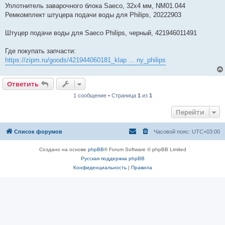
Уплотнитель заварочного блока Saeco, 32x4 мм, NM01.044
Ремкомплект штуцера подачи воды для Philips, 20222903
Штуцер подачи воды для Saeco Philips, черный, 421946011491
Где покупать запчасти:
https://zipm.ru/goods/421944060181_klap ... ny_philips
Ответить
1 сообщение • Страница
1
из
1
Перейти
Список форумов
Часовой пояс:
UTC+03:00
Создано на основе
phpBB
® Forum Software © phpBB Limited
Русская поддержка phpBB
Конфиденциальность
|
Правила