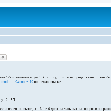
оиск
Расширенный поиск
ние 12в и желательно до 10А по току, то из всех предложенных схем бы
thread.p ... 0&page=119
но с изменениями:
ду 12в БП
калинвания, на выводах 1,3,4 и 6 должны быть нужные опорные напряже