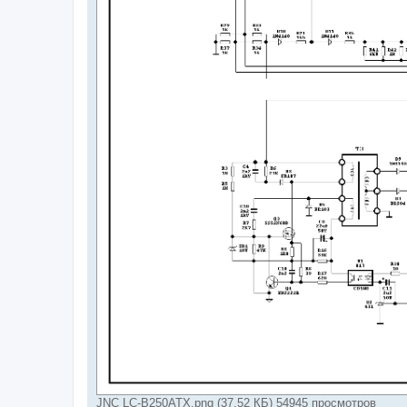
JNC LC-B250ATX.png (37.52 КБ) 54945 просмотров