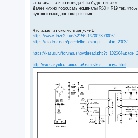
стартовал то и на выводе 6 не будет ничего).
Далее нужно подобрать номиналы R60 и R19 так, чтобы
нужного выходного напряжения.
Что искал и помогло в запуске БП:
https://www.drive2.ru/c/521562137802309806/
https://diodnik.com/peredelka-bloka-pit ... shim-2003/
https://kazus.ru/forums/showthread.php?t=102664&page=
http://we.easyelectronics.ru/Gornist/es ... aniya.html