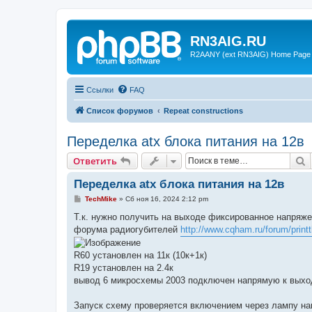
RN3AIG.RU
R2AANY (ext RN3AIG) Home Page
Ссылки
FAQ
Список форумов
Repeat constructions
Переделка atx блока питания на 12в
П
Ответить
Переделка atx блока питания на 12в
С
TechMike
»
Сб ноя 16, 2024 2:12 pm
о
о
Т.к. нужно получить на выходе фиксированное напряже
б
форума радиогубителей
http://www.cqham.ru/forum/print
щ
е
н
R60 установлен на 11к (10к+1к)
и
е
R19 установлен на 2.4к
вывод 6 микросхемы 2003 подключен напрямую к выхо
Запуск схему проверяется включением через лампу на