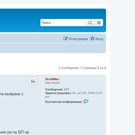
Поиск
Расширенный по
Регистрация
Вход
1 сообщение • Страница
1
из
1
TechMike
Site Admin
Сообщения:
247
Зарегистрирован:
Вт окт 06, 2009 3:37
ла выбрана с
pm
К
Контактная информация:
о
н
т
а
к
т
н
а
ния (если БП не
я