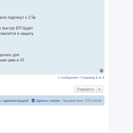
еля подтянут к 2.5в
к быстро БП будет
свалится в защиту.
делать доп
ание шим в АТ
В
е
1 сообщение • Страница
1
из
1
р
н
у
Перейти
т
ь
с
 с администрацией
Удалить cookies
Часовой пояс:
UTC+03:00
я
к
н
а
ч
а
л
у