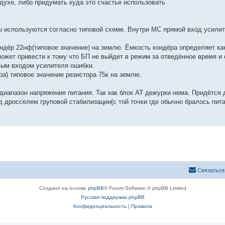
здухе, либо придумать куда это счастье использовать
ды используются согласно типовой схеме. Внутри МС прямой вход усилит
ондёр 22нф(типовое значение) на землю. Ёмкость кондёра определяет ка
ожет привести к тому что БП не выйдет в режим за отведённое время и 
ым входом усилителя ошибки.
ра) типовое значение резистора 75к на землю.
 диапазон напряжения питания. Так как блок АТ дежурки нема. Придётся 
д дросселем груповой стабилизации(с той точки где обычно бралось пит
Связаться
Создано на основе
phpBB
® Forum Software © phpBB Limited
Русская поддержка phpBB
Конфиденциальность
|
Правила