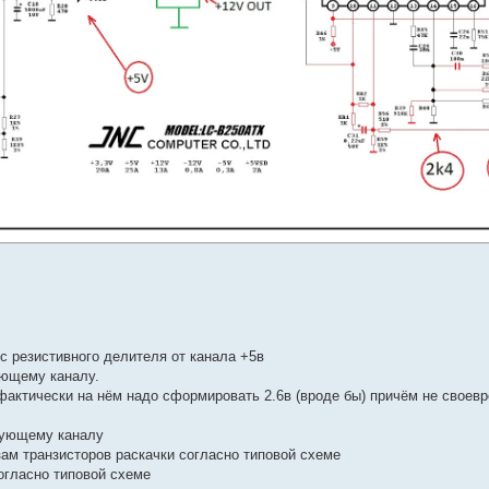
 с резистивного делителя от канала +5в
ующему каналу.
фактически на нём надо сформировать 2.6в (вроде бы) причём не своев
твующему каналу
зам транзисторов раскачки согласно типовой схеме
огласно типовой схеме