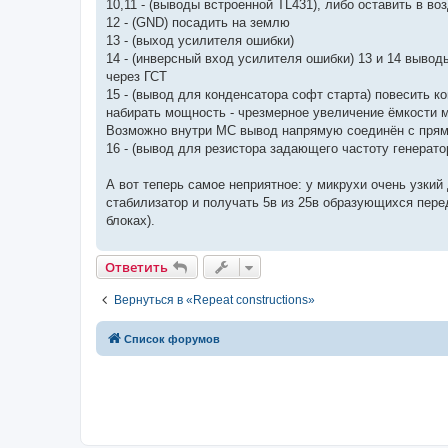
10,11 - (выводы встроенной TL431), либо оставить в во
12 - (GND) посадить на землю
13 - (выход усилителя ошибки)
14 - (инверсный вход усилителя ошибки) 13 и 14 выво
через ГСТ
15 - (вывод для конденсатора софт старта) повесить к
набирать мощность - чрезмерное увеличение ёмкости м
Возможно внутри МС вывод напрямую соединён с прям
16 - (вывод для резистора задающего частоту генерато
А вот теперь самое неприятное: у микрухи очень узкий
стабилизатор и получать 5в из 25в образующихся пере
блоках).
Ответить
Вернуться в «Repeat constructions»
Список форумов