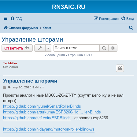
RN3AIG.RU
FAQ
Регистрация
Вход
П
Список форумов
Хлам
о
Управление шторами
и
Поиск
Расширен
Ответить
с
2 сообщения • Страница
1
из
1
к
TechMike
Site Admin
Управление шторами
С
Чт апр 30, 2026 9:44 am
о
о
Проекты аналогичные MB60L-ZG-ZT-TY (крутят цепочку а не вал
б
шторы):
щ
е
https://github.com/hyunel/SmartRollerBlinds
н
https://github.com/arturkuma/ESP8266-Ho ... ler-Blinds
и
е
https://github.com/se1exin/ESPBlinds
- esphome+esp8266
https://github.com/nidayand/motor-on-roller-blind-ws