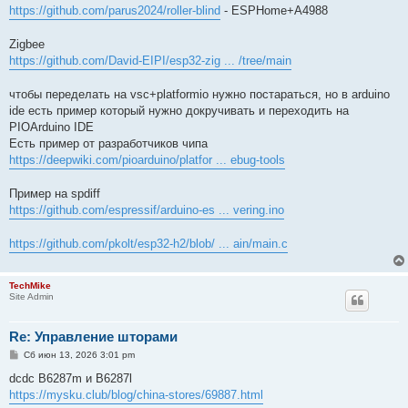
https://github.com/parus2024/roller-blind
- ESPHome+A4988
Zigbee
https://github.com/David-EIPI/esp32-zig ... /tree/main
чтобы переделать на vsc+platformio нужно постараться, но в arduino
ide есть пример который нужно докручивать и переходить на
PIOArduino IDE
Есть пример от разработчиков чипа
https://deepwiki.com/pioarduino/platfor ... ebug-tools
Пример на spdiff
https://github.com/espressif/arduino-es ... vering.ino
https://github.com/pkolt/esp32-h2/blob/ ... ain/main.c
TechMike
Site Admin
Re: Управление шторами
С
Сб июн 13, 2026 3:01 pm
о
о
dcdc B6287m и B6287l
б
https://mysku.club/blog/china-stores/69887.html
щ