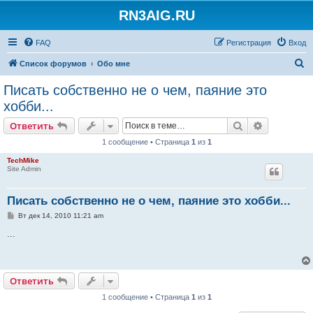
RN3AIG.RU
FAQ
Регистрация
Вход
П
Список форумов
Обо мне
о
Писать собственно не о чем, паяние это
и
хобби...
с
Поиск
Расширен
Ответить
к
1 сообщение • Страница
1
из
1
TechMike
Site Admin
Писать собственно не о чем, паяние это хобби...
С
Вт дек 14, 2010 11:21 am
о
о
...
б
щ
е
н
и
Ответить
е
1 сообщение • Страница
1
из
1