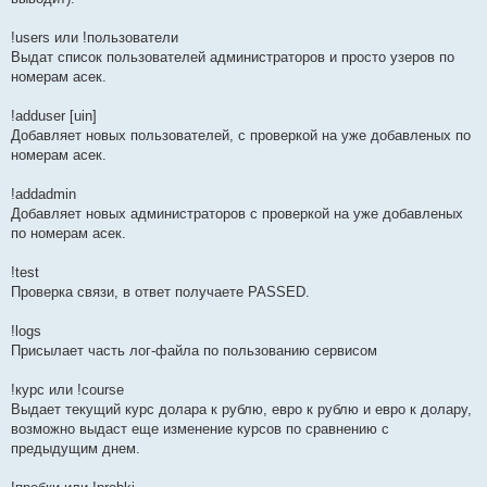
!users или !пользователи
Выдат список пользователей администраторов и просто узеров по
номерам асек.
!adduser [uin]
Добавляет новых пользователей, с проверкой на уже добавленых по
номерам асек.
!addadmin
Добавляет новых администраторов с проверкой на уже добавленых
по номерам асек.
!test
Проверка связи, в ответ получаете PASSED.
!logs
Присылает часть лог-файла по пользованию сервисом
!курс или !course
Выдает текущий курс долара к рублю, евро к рублю и евро к долару,
возможно выдаст еще изменение курсов по сравнению с
предыдущим днем.