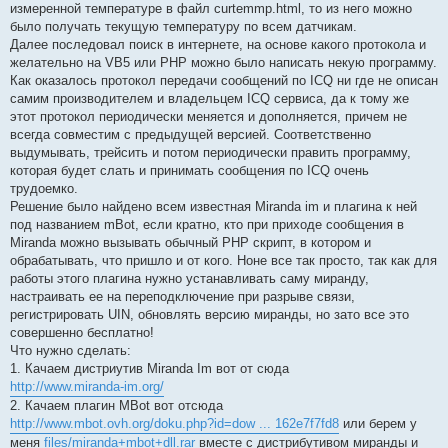
измеренной температуре в файл curtemmp.html, то из него можно
было получать текущую температуру по всем датчикам.
Далее последовал поиск в интернете, на основе какого протокола и
желательно на VB5 или PHP можно было написать некую программу.
Как оказалось протокол передачи сообщений по ICQ ни где не описан
самим производителем и владельцем ICQ сервиса, да к тому же
этот протокол периодически меняется и дополняется, причем не
всегда совместим с предыдущей версией. Соответственно
выдумывать, трейсить и потом периодически править программу,
которая будет слать и принимать сообщения по ICQ очень
трудоемко.
Решение было найдено всем известная Miranda im и плагина к ней
под названием mBot, если кратно, кто при приходе сообщения в
Miranda можно вызывать обычный PHP скрипт, в котором и
обрабатывать, что пришло и от кого. Ноне все так просто, так как для
работы этого плагина нужно устанавливать саму миранду,
настраивать ее на переподключение при разрыве связи,
регистрировать UIN, обновлять версию миранды, но зато все это
совершенно бесплатно!
Что нужно сделать:
1. Качаем дистриутив Miranda Im вот от сюда
http://www.miranda-im.org/
2. Качаем плагин MBot вот отсюда
http://www.mbot.ovh.org/doku.php?id=dow ... 162e7f7fd8
или берем у
меня
files/miranda+mbot+dll.rar
вместе с дистрибутивом миранды и