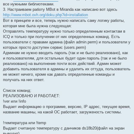
все нужными библиотеками.
3. Настраиваем работу MBot в Miranda как написано вот здесь
http://www.mbot.ovh.org/doku.php?id=installation
Вот в принципе и все, теперь нужно написать саму логику работы,
которая мне была нужна следующая:
Отправлять температуру нужно только определенным контактам в
ICQ и только при получении от них определенных команд. Есть
пользователи с правами админа (файл admin.perm) и пользователи у
которых просто доступен сервис (users.perm)
Админам не нужно вводить пароль (так и не было реализовано), как
и пользователям, для остальных будет один пароль (так и не было
реализовано) на выполнение почти всех действий. Админ может
добавить пользователя в админы и удалить их оттуда, пользователь
не может ничего, кроме как давать определенные команды и
получать на них ответ.
Список команд:
РЕАЛИЗОВАНО И РАБОТАЕТ:
!ver или !info
Выдает информацию о программе, версию, IP адрес, текущее время,
название машины, на какой ОС работает, загруженость системы.
!температура или !temp
Выдает считаную температуру с данчиков ds18b20(файл на экран
выводит).