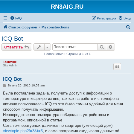
RN3AIG.RU
FAQ
Регистрация
Вход
П
Список форумов
My constructions
о
ICQ Bot
и
Поиск
Расширен
Ответить
с
1 сообщение • Страница
1
из
1
к
TechMike
Site Admin
ICQ Bot
С
Вт янв 26, 2010 10:52 am
о
о
Была поставлена задача, получить доступ к информации о
б
температуре в квартире из вне, так как на работе и с телефона
щ
е
активно пользовалась ICQ то это было самым удобный для меня
н
способом получать информацию.
и
е
Непосредственно температура собиралась устройством и
программой, описанной в статье
Сеть температурных датчиков по квартире (умнеющий дом)
viewtopic.php?f=3&t=5
, и сама программа скидывала данные об