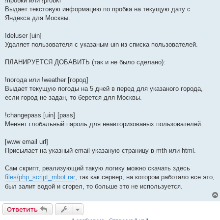
!пробки или !probki
Выдает текстовую информацию по пробка на текущую дату с
Яндекса для Москвы.
!deluser [uin]
Удаляет пользователя с указаным uin из списка пользователей.
ПЛАНИРУЕТСЯ ДОБАВИТЬ (так и не было сделано):
!погода или !weather [город]
Выдает текущую погоды на 5 дней в перед для указаного города,
если город не задан, то берется для Москвы.
!changepass [uin] [pass]
Меняет глобальный пароль для неавторизованых пользователей.
[www email url]
Присылает на указный email указаную страницу в mth или html.
Сам скрипт, реализующий такую логику можно скачать здесь
files/php_script_mbot.rar
, так как сервер, на котором работало все это,
был залит водой и сгорел, то больше это не используется.
Ответить