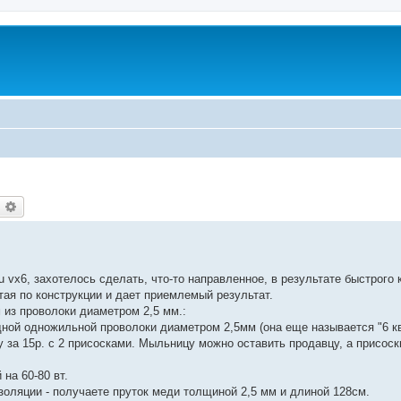
оиск
Расширенный поиск
 vx6, захотелось сделать, что-то направленное, в результате быстрого 
тая по конструкции и дает приемлемый результат.
 из проволоки диаметром 2,5 мм.:
дной одножильной проволоки диаметром 2,5мм (она еще называется "6 кв
за 15р. с 2 присосками. Мыльницу можно оставить продавцу, а присоск
на 60-80 вт.
золяции - получаете пруток меди толщиной 2,5 мм и длиной 128см.