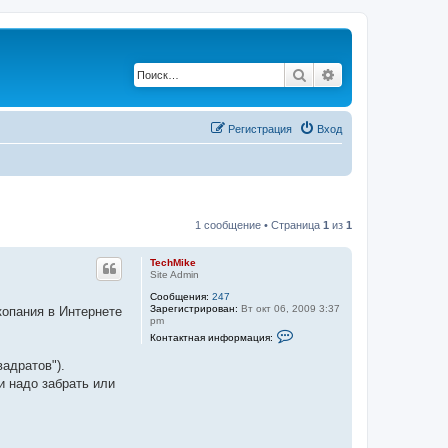
Поиск
Расширенный по
Регистрация
Вход
1 сообщение • Страница
1
из
1
TechMike
Site Admin
Сообщения:
247
Зарегистрирован:
Вт окт 06, 2009 3:37
копания в Интернете
pm
К
Контактная информация:
о
н
адратов").
т
а
и надо забрать или
к
т
н
а
я