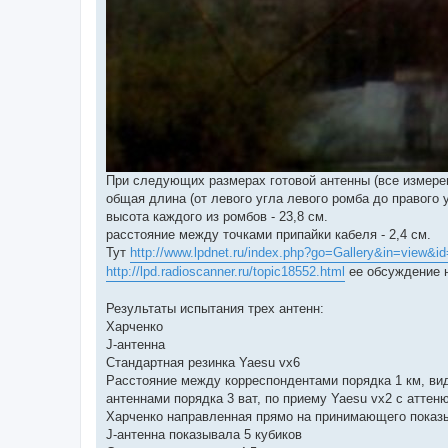
При следующих размерах готовой антенны (все измерен
общая длина (от левого угла левого ромба до правого уг
высота каждого из ромбов - 23,8 см.
расстояние между точками припайки кабеля - 2,4 см.
Тут
http://www.lpdnet.ru/index.php?go=Gallery&in=view&i
http://lpd.radioscanner.ru/topic18552.html
ее обсуждение 
Результаты испытания трех антенн:
Харченко
J-антенна
Стандартная резинка Yaesu vx6
Расстояние между корреспондентами порядка 1 км, ви
антеннами порядка 3 ват, по приему Yaesu vx2 с аттен
Харченко направленная прямо на принимающего показы
J-антенна показывала 5 кубиков