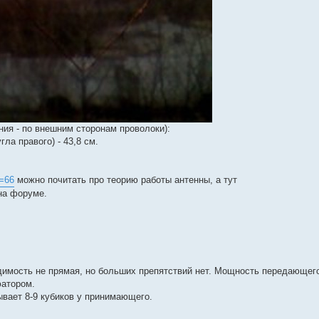
ия - по внешним сторонам проволоки):
ла правого) - 43,8 см.
d=66
можно почитать про теорию работы антенны, а тут
на форуме.
димость не прямая, но больших препятствий нет. Мощность передающег
юатором.
вает 8-9 кубиков у принимающего.