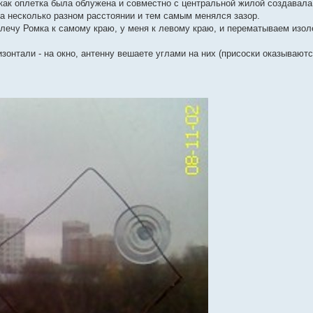
 как оплетка была облужена и совместно с центральной жилой создавал
а несколько разном расстоянии и тем самым менялся зазор.
плечу Ромка к самому краю, у меня к левому краю, и перематываем изол
зонтали - на окно, антенну вешаете углами на них (присоски оказываютс