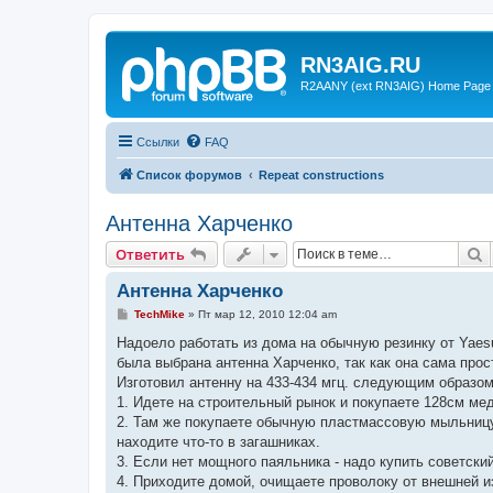
RN3AIG.RU
R2AANY (ext RN3AIG) Home Page
Ссылки
FAQ
Список форумов
Repeat constructions
Антенна Харченко
П
Ответить
Антенна Харченко
С
TechMike
»
Пт мар 12, 2010 12:04 am
о
о
Надоело работать из дома на обычную резинку от Yaesu
б
была выбрана антенна Харченко, так как она сама прос
щ
е
Изготовил антенну на 433-434 мгц. следующим образом
н
1. Идете на строительный рынок и покупаете 128см ме
и
е
2. Там же покупаете обычную пластмассовую мыльницу 
находите что-то в загашниках.
3. Если нет мощного паяльника - надо купить советский 
4. Приходите домой, очищаете проволоку от внешней и