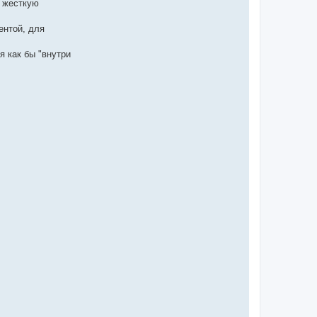
а жесткую
ентой, для
я как бы "внутри