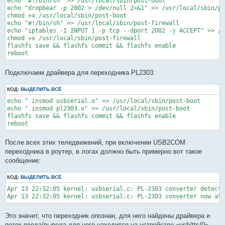
echo "#!/bin/sh" >> /usr/local/sbin/post-boot

echo "dropbear -p 2002 > /dev/null 2>&1" >> /usr/local/sbin/po
chmod +x /usr/local/sbin/post-boot

echo "#!/bin/sh" >> /usr/local/sbin/post-firewall

echo "iptables -I INPUT 1 -p tcp --dport 2002 -j ACCEPT" >> /u
chmod +x /usr/local/sbin/post-firewall

flashfs save && flashfs commit && flashfs enable

Подключаем драйвера для переходника PL2303:
КОД:
ВЫДЕЛИТЬ ВСЁ
echo " insmod usbserial.o" >> /usr/local/sbin/post-boot

echo " insmod pl2303.o" >> /usr/local/sbin/post-boot

flashfs save && flashfs commit && flashfs enable

После всех этих теледвижений, при включении USB2COM
переходника в роутер, в логах должно быть примерно вот такое
сообщение:
КОД:
ВЫДЕЛИТЬ ВСЁ
Apr 13 22:32:05 kernel: usbserial.c: PL-2303 converter detecte
Это значит, что переходник опознан, для него найдены драйвера и
поток ввода/вывода для него находится на устройстве «usb/tts/0»