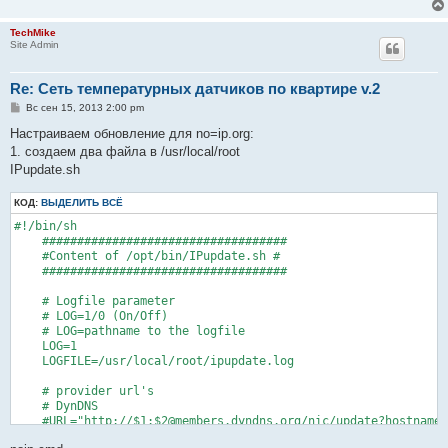
TechMike
Site Admin
Re: Сеть температурных датчиков по квартире v.2
С
Вс сен 15, 2013 2:00 pm
о
о
Настраиваем обновление для no=ip.org:
б
1. создаем два файла в /usr/local/root
щ
е
IPupdate.sh
н
и
КОД:
е
ВЫДЕЛИТЬ ВСЁ
#!/bin/sh

    ###################################

    #Content of /opt/bin/IPupdate.sh #

    ###################################

    # Logfile parameter

    # LOG=1/0 (On/Off)

    # LOG=pathname to the logfile

    LOG=1

    LOGFILE=/usr/local/root/ipupdate.log

    # provider url's

    # DynDNS

    #URL="http://$1:$2@members.dyndns.org/nic/update?hostname=
    # NoIP
