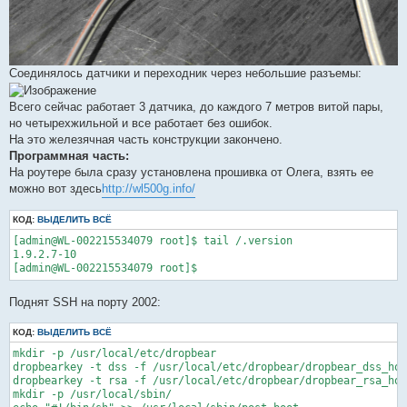
Соединялось датчики и переходник через небольшие разъемы:
Всего сейчас работает 3 датчика, до каждого 7 метров витой пары,
но четырехжильной и все работает без ошибок.
На это железячная часть конструкции закончено.
Программная часть:
На роутере была сразу установлена прошивка от Олега, взять ее
можно вот здесь
http://wl500g.info/
КОД:
ВЫДЕЛИТЬ ВСЁ
[admin@WL-002215534079 root]$ tail /.version

1.9.2.7-10

Поднят SSH на порту 2002:
КОД:
ВЫДЕЛИТЬ ВСЁ
mkdir -p /usr/local/etc/dropbear

dropbearkey -t dss -f /usr/local/etc/dropbear/dropbear_dss_hos
dropbearkey -t rsa -f /usr/local/etc/dropbear/dropbear_rsa_hos
mkdir -p /usr/local/sbin/
