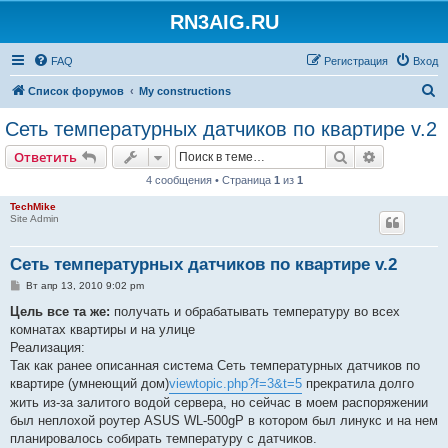
RN3AIG.RU
FAQ
Регистрация
Вход
П
Список форумов
My constructions
о
Сеть температурных датчиков по квартире v.2
и
Поиск
Расширен
Ответить
с
4 сообщения • Страница
1
из
1
к
TechMike
Site Admin
Сеть температурных датчиков по квартире v.2
С
Вт апр 13, 2010 9:02 pm
о
о
Цель все та же:
получать и обрабатывать температуру во всех
б
комнатах квартиры и на улице
щ
е
Реализация:
н
Так как ранее описанная система Сеть температурных датчиков по
и
е
квартире (умнеющий дом)
viewtopic.php?f=3&t=5
прекратила долго
жить из-за залитого водой сервера, но сейчас в моем распоряжении
был неплохой роутер ASUS WL-500gP в котором был линукс и на нем
планировалось собирать температуру с датчиков.