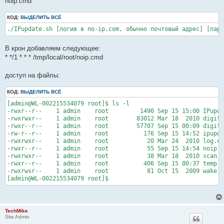
noip.cmd
    #URL="http://dynupdate.no-ip.com/dns?username=$1&password=
    # dyn.ee

    #URL="http://dynserv.ca/dyn/dynengine.cgi?name=$1&pass=$2&
КОД:
ВЫДЕЛИТЬ ВСЁ
    # ipactive

    #URL="http://logon.ipactive.de/cgi-bin/logon_off.pl?V=2.1&
    URL="http://$1:$2@dynupdate.no-ip.com/nic/update?hostname=
В крон добавляем следующее:
* */1 * * * /tmp/local/root/noip.cmd
    echo ""

    if [ $# != 3 ] ; then

доступ на файлы:
      echo "IPUpdate script"

        echo "usage: $0 <LOGIN-NAME> <PASSWORD> <HOSTNAME/DOMA
          exit

КОД:
ВЫДЕЛИТЬ ВСЁ
          fi

[admin@WL-002215534079 root]$ ls -l

-rwxr--r--    1 admin    root         1490 Sep 15 15:00 IPupda
          if [ $LOG == 1 ] ; then echo "$(date) Starting DNS e
-rwxrwxr--    1 admin    root        83012 Mar 18  2010 digite
          echo "Starting DNS entry update for $3 ..."

-rwxr--r--    1 admin    root        57707 Sep 15 00:09 digite
-rw-r--r--    1 admin    root          176 Sep 15 14:52 ipupda
          #Get ip

-rwxrwxr--    1 admin    root           20 Mar 24  2010 log.cm
          IP="$(ifconfig | grep 'inet ' | sed -e 's/inet //' -
-rwxr--r--    1 admin    root           55 Sep 15 14:54 noip.c
-rwxrwxr--    1 admin    root           38 Mar 18  2010 scan.c
          # Update Host entry

-rwxr--r--    1 admin    root          406 Sep 15 00:37 temp.c
          RESULT=`wget -O - $URL | cat`

-rwxrwxr--    1 admin    root           81 Oct 15  2009 wake.c
          if [ "$RESULT" == "" ] ; then RESULT=Error; fi

          if [ $LOG == 1 ] ; then echo "$(date) DNS entry upda
TechMike
Site Admin