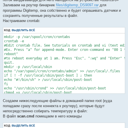
Заливаем на роутер бинарник
files/digitemp_DS9097.rar
для
программы Digitemp, она собственно и будет опрашивать датчики и
сохранять полученные результаты в файл.
Настраиваем crontab:
КОД:
ВЫДЕЛИТЬ ВСЁ
mkdir -p /var/spool/cron/crontabs

crontab -e

#Edit crontab file. See tutorials on crontab and vi (text edit
#Ex. Press "a" for append-mode. Enter cron-command ex "00 1 * 
reboot" 

#to reboot everyday at 1 am. Press "Esc", ":wq" and "Enter" to
quit.

mkdir -p /usr/local/sbin

echo "/var/spool/cron/crontabs/admin" >> /usr/local/.files

if [ ! -f /usr/local/sbin/post-boot ] ; then

echo "#!/bin/sh" > /usr/local/sbin/post-boot

fi

echo "/usr/sbin/crond" >> /usr/local/sbin/post-boot

chmod +x /usr/local/sbin/post-boot

flashfs save

Создаем нижеследующие файлы в домашней папке root (куда
flashfs commit

#If not already enabled:

попадаем сразу после коннекта к роутеру), которые будут
flashfs enable

непосредственно собирать температуру в файл:
В файл
scan.cmd
помещаем в него команды
КОД:
ВЫДЕЛИТЬ ВСЁ