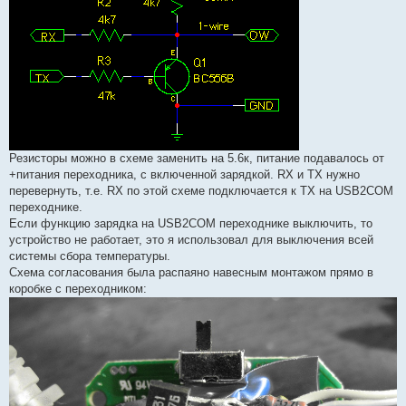
Резисторы можно в схеме заменить на 5.6к, питание подавалось от
+питания переходника, с включенной зарядкой. RX и TX нужно
перевернуть, т.е. RX по этой схеме подключается к TX на USB2COM
переходнике.
Если функцию зарядка на USB2COM переходнике выключить, то
устройство не работает, это я использовал для выключения всей
системы сбора температуры.
Схема согласования была распаяно навесным монтажом прямо в
коробке с переходником: