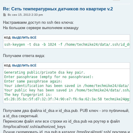
Re: Сеть температурных датчиков по квартире v.2
С
Вс сен 15, 2013 2:33 pm
о
о
Настраиваем доступ по ssh без ключа:
б
На большом сервере выполняем команду
щ
е
н
КОД:
ВЫДЕЛИТЬ ВСЁ
и
е
ssh-keygen -t dsa -b 1024 -f /home/techmike24/data/.ssh/id_dsa
Получаем ответа вида:
КОД:
ВЫДЕЛИТЬ ВСЁ
Generating public/private dsa key pair.

Enter passphrase (empty for no passphrase):

Enter same passphrase again:

Your identification has been saved in /home/techmike24/data/.s
Your public key has been saved in /home/techmike24/data/.ssh/i
The key fingerprint is:

Получаем два файла id_dsa и id_dsa.pub. PUB ключ - это публичный,
а id_dsa секретный.
Переносим файл или все строки из id_dsa.pub на роутер в файл
/tmp/local/root/.ssh/authorized_keys
Лучше скопировать id_rsa.pub в каталог /tmp/local/root/.ssh/ роутера и