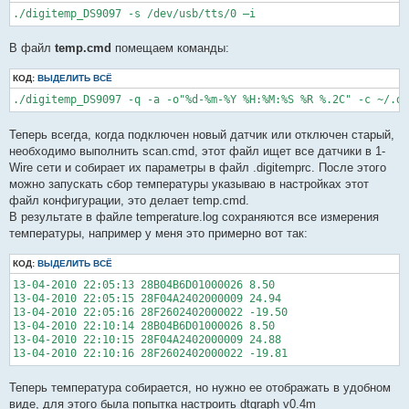
./digitemp_DS9097 -s /dev/usb/tts/0 –i
В файл
temp.cmd
помещаем команды:
КОД:
ВЫДЕЛИТЬ ВСЁ
./digitemp_DS9097 -q -a -o"%d-%m-%Y %H:%M:%S %R %.2C" -c ~/.di
Теперь всегда, когда подключен новый датчик или отключен старый,
необходимо выполнить scan.cmd, этот файл ищет все датчики в 1-
Wire сети и собирает их параметры в файл .digitemprc. После этого
можно запускать сбор температуры указываю в настройках этот
файл конфигурации, это делает temp.cmd.
В результате в файле temperature.log сохраняются все измерения
температуры, например у меня это примерно вот так:
КОД:
ВЫДЕЛИТЬ ВСЁ
13-04-2010 22:05:13 28B04B6D01000026 8.50

13-04-2010 22:05:15 28F04A2402000009 24.94

13-04-2010 22:05:16 28F2602402000022 -19.50

13-04-2010 22:10:14 28B04B6D01000026 8.50

13-04-2010 22:10:15 28F04A2402000009 24.88

Теперь температура собирается, но нужно ее отображать в удобном
виде, для этого была попытка настроить dtgraph v0.4m