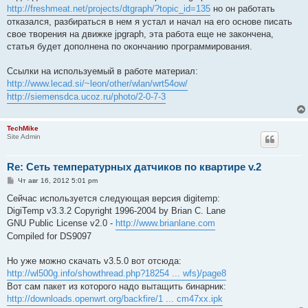
http://freshmeat.net/projects/dtgraph/?topic_id=135
но он работать
отказался, разбираться в нем я устал и начал на его основе писать
свое творения на движке jpgraph, эта работа еще не закончена,
статья будет дополнена по окончанию программирования.
Ссылки на используемый в работе материал:
http://www.lecad.si/~leon/other/wlan/wrt54ow/
http://siemensdca.ucoz.ru/photo/2-0-7-3
TechMike
Site Admin
Re: Сеть температурных датчиков по квартире v.2
С
Чт авг 16, 2012 5:01 pm
о
о
Сейчас используется следующая версия digitemp:
б
DigiTemp v3.3.2 Copyright 1996-2004 by Brian C. Lane
щ
е
GNU Public License v2.0 -
http://www.brianlane.com
н
Compiled for DS9097
и
е
Но уже можно скачать v3.5.0 вот отсюда:
http://wl500g.info/showthread.php?18254 ... wfs)/page8
Вот сам пакет из которого надо вытащить бинарник:
http://downloads.openwrt.org/backfire/1 ... cm47xx.ipk