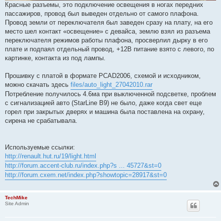
Красные разъемы, это подключение освещения в ногах передних
пассажиров, провод был выведен отдельно от самого плафона.
Провод земли от переключателя был заведен сразу на плату, на его
место шел контакт «освещение» с девайса, землю взял из разъема
переключателя режимов работы плафона, просверлил дырку в его
плате и подпаял отдельный провод, +12В питание взято с левого, по
картинке, контакта из под лампы.
Прошивку с платой в формате PCAD2006, схемой и исходником,
можно скачать здесь
files/auto_light_27042010.rar
Потребление получилось 4.6ма при выключенной подсветке, проблем
с сигнализацией авто (StarLine B9) не было, даже когда свет еще
горел при закрытых дверях и машина была поставлена на охрану,
сирена не срабатывала.
Используемые ссылки:
http://renault.hut.ru/19/light.html
http://forum.accent-club.ru/index.php?s ... 45727&st=0
http://forum.cxem.net/index.php?showtopic=28917&st=0
TechMike
Site Admin