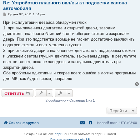
Re: Устройство плавного вкл/выкл подсветки салона
автомобиля
С
Ср дек 07, 2011 1:54 pm
о
о
При эксплуатации девайса обнаружен глюк:
б
1. при выключенном двигателе и открытой двери, заводим
щ
е
двигатель, включаем ближний свет и обогрев стекол и закрываем
н
дверь. При это подстветка вообще не гаснет, достаточно выключить
и
е
подогрев стекол и свет медленно тухнет.
2. при открытой двери и включенном двигателе с подогревом стекол
и ближнем светом глушим двигатель, закрываем дверь, в результате
свет не гаснет, пока не заведешь и заглушишь двигатель при
закрытой двери.
Обе проблемы однотипны и скорее всего ошибка в логике программы
для МК, как будет время, поправлю.
Ответить
2 сообщения • Страница
1
из
1
Перейти
Список форумов
Часовой пояс:
UTC+03:00
Создано на основе
phpBB
® Forum Software © phpBB Limited
Русская поддержка phpBB