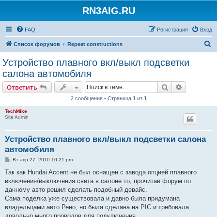
RN3AIG.RU
FAQ
Регистрация
Вход
П
Список форумов
Repeat constructions
о
Устройство плавного вкл/выкл подсветки
и
салона автомобиля
с
Поиск
Расширен
Ответить
к
2 сообщения • Страница
1
из
1
TechMike
Site Admin
Устройство плавного вкл/выкл подсветки салона
автомобиля
С
Вт апр 27, 2010 10:21 pm
о
о
Так как Hundai Accent не был оснащен с завода опцией плавного
б
включения/выключения света в салоне то, прочитав форум по
щ
е
данному авто решил сделать подобный девайс.
н
Сама поделка уже существовала и давно была придумана
и
е
владельцами авто Рено, но была сделана на PIC и требовала
довольно много проводов для подключения.