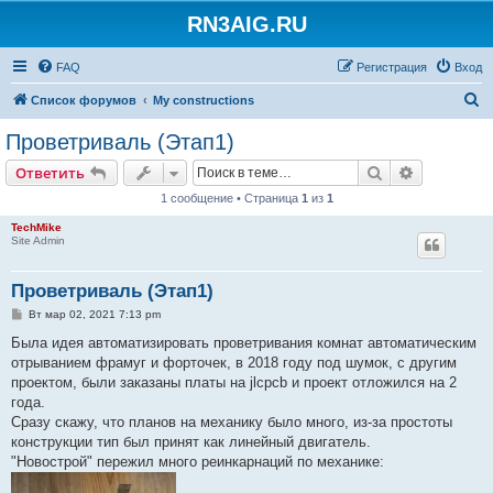
RN3AIG.RU
FAQ
Регистрация
Вход
П
Список форумов
My constructions
о
Проветриваль (Этап1)
и
Поиск
Расширен
Ответить
с
1 сообщение • Страница
1
из
1
к
TechMike
Site Admin
Проветриваль (Этап1)
С
Вт мар 02, 2021 7:13 pm
о
о
Была идея автоматизировать проветривания комнат автоматическим
б
отрыванием фрамуг и форточек, в 2018 году под шумок, с другим
щ
е
проектом, были заказаны платы на jlcpcb и проект отложился на 2
н
года.
и
е
Сразу скажу, что планов на механику было много, из-за простоты
конструкции тип был принят как линейный двигатель.
"Новострой" пережил много реинкарнаций по механике: