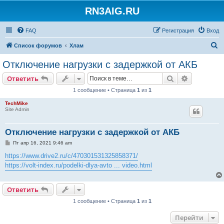
RN3AIG.RU
FAQ
Регистрация
Вход
П
Список форумов
Хлам
о
Отключение нагрузки с задержкой от АКБ
и
Поиск
Расширен
Ответить
с
1 сообщение • Страница
1
из
1
к
TechMike
Site Admin
Отключение нагрузки с задержкой от АКБ
С
Пт апр 16, 2021 9:46 am
о
о
https://www.drive2.ru/c/470301531325858371/
б
https://volt-index.ru/podelki-dlya-avto ... video.html
щ
е
н
и
Ответить
е
1 сообщение • Страница
1
из
1
Перейти