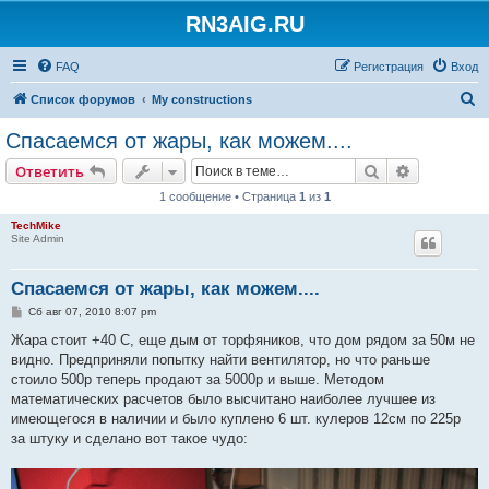
RN3AIG.RU
FAQ
Регистрация
Вход
П
Список форумов
My constructions
о
Спасаемся от жары, как можем....
и
Поиск
Расширен
Ответить
с
1 сообщение • Страница
1
из
1
к
TechMike
Site Admin
Спасаемся от жары, как можем....
С
Сб авг 07, 2010 8:07 pm
о
о
Жара стоит +40 С, еще дым от торфяников, что дом рядом за 50м не
б
видно. Предприняли попытку найти вентилятор, но что раньше
щ
е
стоило 500р теперь продают за 5000р и выше. Методом
н
математических расчетов было высчитано наиболее лучшее из
и
е
имеющегося в наличии и было куплено 6 шт. кулеров 12см по 225р
за штуку и сделано вот такое чудо: