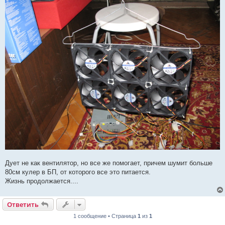
Дует не как вентилятор, но все же помогает, причем шумит больше
80см кулер в БП, от которого все это питается.
Жизнь продолжается....
Ответить
1 сообщение • Страница
1
из
1