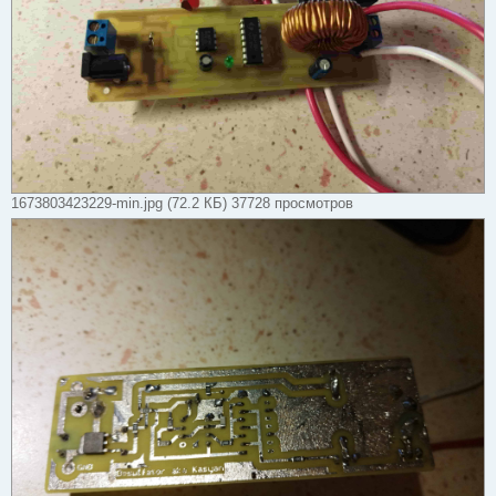
1673803423229-min.jpg (72.2 КБ) 37728 просмотров