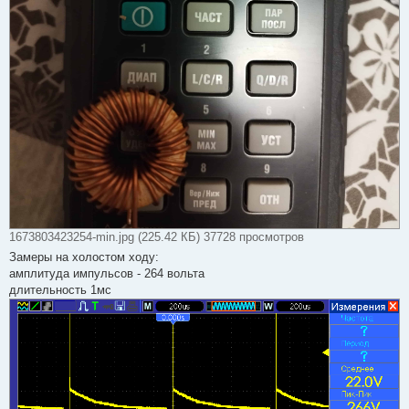
1673803423254-min.jpg (225.42 КБ) 37728 просмотров
Замеры на холостом ходу:
амплитуда импульсов - 264 вольта
длительность 1мс