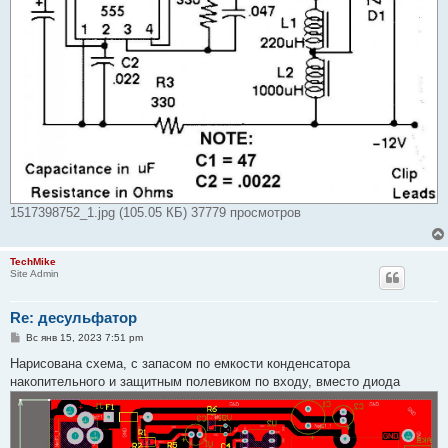
1517398752_1.jpg (105.05 КБ) 37779 просмотров
TechMike
Site Admin
Re: десульфатор
С
Вс янв 15, 2023 7:51 pm
о
о
Нарисована схема, с запасом по емкости конденсатора
б
накопительного и защитным полевиком по входу, вместо диода
щ
е
н
и
е