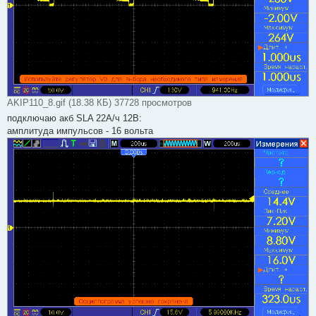
AKIP110_8.gif (18.38 КБ) 37728 просмотров
подключаю акб SLA 22А/ч 12В:
амплитуда импульсов - 16 вольта