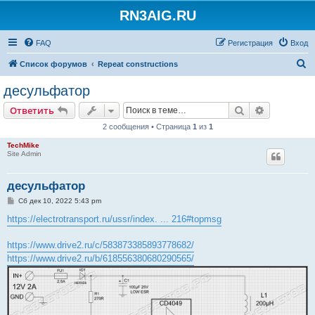
RN3AIG.RU
FAQ
Регистрация
Вход
П
Список форумов
Repeat constructions
о
десульфатор
и
Поиск
Расширен
Ответить
с
2 сообщения • Страница
1
из
1
к
TechMike
Site Admin
десульфатор
С
Сб дек 10, 2022 5:43 pm
о
о
https://electrotransport.ru/ussr/index. ... 216#topmsg
б
щ
е
https://www.drive2.ru/c/583873385893778682/
н
https://www.drive2.ru/b/618556380680290565/
и
е