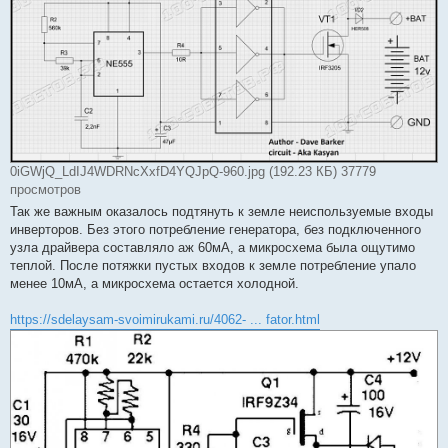
0iGWjQ_LdIJ4WDRNcXxfD4YQJpQ-960.jpg (192.23 КБ) 37779
просмотров
Так же важным оказалось подтянуть к земле неиспользуемые входы
инверторов. Без этого потребление генератора, без подключенного
узла драйвера составляло аж 60мА, а микросхема была ощутимо
теплой. После потяжки пустых входов к земле потребление упало
менее 10мА, а микросхема остается холодной.
https://sdelaysam-svoimirukami.ru/4062- ... fator.html