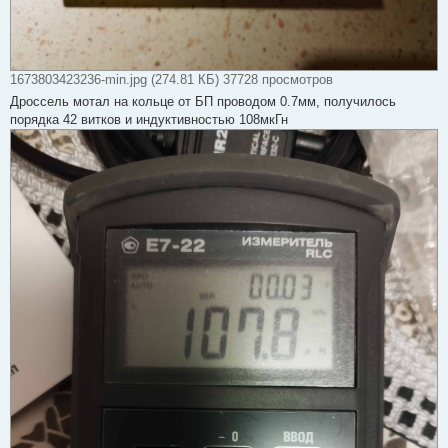
1673803423236-min.jpg (274.81 КБ) 37728 просмотров
Дроссель мотал на кольце от БП проводом 0.7мм, получилось
порядка 42 витков и индуктивностью 108мкГн