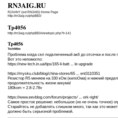
RN3AIG.RU
R2AANY (ext RN3AIG) Home Page
http://rn3aig.ru/phpBB3/
Tp4056
http://rn3aig.ru/phpBB3/viewtopic.php?t=141
Tp4056
TechMike
Проблема когда сел подключенный акб до отсечки и после 
Вот это непомогло:
https://new-tech.in.ua/tips/165-li-batt ... le-upgrade
https://mysku.club/blog/china-stores/65 ... ent3110351
Резистор R5 меняем на 330 кОм (килоОма) и нижний предел 
продолжительность жизни аккума!
180kom = 2.8-2.78v
https://www.eevblog.com/forum/projects/ ... ork-right/
Самое простое решение: небольшое (но не очень точное) ог
Старайтесь не добавлять слишком много, так как это может
должно быть серьезной проблемой.