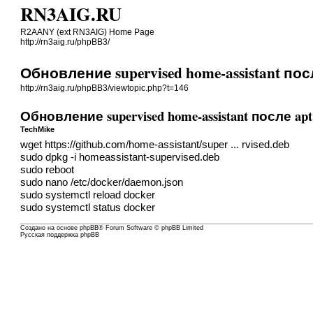
RN3AIG.RU
R2AANY (ext RN3AIG) Home Page
http://rn3aig.ru/phpBB3/
Обновление supervised home-assistant пос
http://rn3aig.ru/phpBB3/viewtopic.php?t=146
Обновление supervised home-assistant после apt
TechMike
wget
https://github.com/home-assistant/super ... rvised.deb
sudo dpkg -i homeassistant-supervised.deb
sudo reboot
sudo nano /etc/docker/daemon.json
sudo systemctl reload docker
sudo systemctl status docker
Создано на основе
phpBB
® Forum Software © phpBB Limited
Русская поддержка phpBB