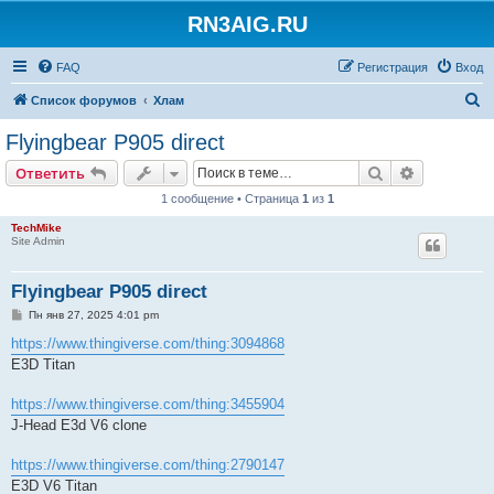
RN3AIG.RU
FAQ
Регистрация
Вход
П
Список форумов
Хлам
о
Flyingbear P905 direct
и
Поиск
Расширен
Ответить
с
1 сообщение • Страница
1
из
1
к
TechMike
Site Admin
Flyingbear P905 direct
С
Пн янв 27, 2025 4:01 pm
о
о
https://www.thingiverse.com/thing:3094868
б
E3D Titan
щ
е
н
https://www.thingiverse.com/thing:3455904
и
е
J-Head E3d V6 clone
https://www.thingiverse.com/thing:2790147
E3D V6 Titan