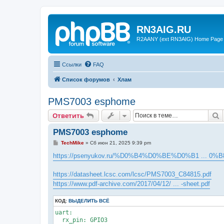
RN3AIG.RU
R2AANY (ext RN3AIG) Home Page
Ссылки
FAQ
Список форумов
Хлам
PMS7003 esphome
П
Ответить
PMS7003 esphome
С
TechMike
»
Сб июн 21, 2025 9:39 pm
о
о
https://psenyukov.ru/%D0%B4%D0%BE%D0%B1 ... 0%B
б
щ
е
https://datasheet.lcsc.com/lcsc/PMS7003_C84815.pdf
н
https://www.pdf-archive.com/2017/04/12/ ... -sheet.pdf
и
е
КОД:
ВЫДЕЛИТЬ ВСЁ
uart:

  rx_pin: GPIO3
