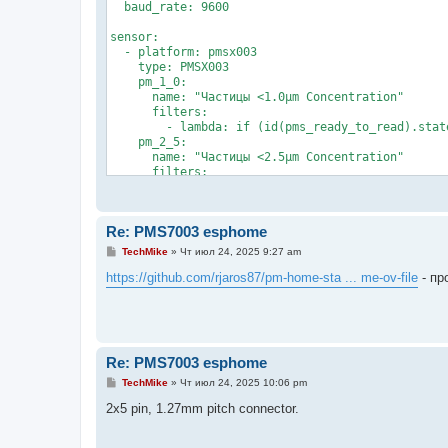
  baud_rate: 9600

sensor:

  - platform: pmsx003

    type: PMSX003

    pm_1_0:

      name: "Частицы <1.0µm Concentration"

      filters:

        - lambda: if (id(pms_ready_to_read).stat
    pm_2_5:

      name: "Частицы <2.5µm Concentration"

      filters:

        - lambda: if (id(pms_ready_to_read).stat
    pm_10_0:

      name: "Частицы <10.0µm Concentration"

Re: PMS7003 esphome
      filters:

        - lambda: if (id(pms_ready_to_read).stat
С
TechMike
»
Чт июл 24, 2025 9:27 am
о
о
switch:

https://github.com/rjaros87/pm-home-sta ... me-ov-file
- пр
б
  - platform: template

щ
    name: "PMSX003 Ready to Read Post Warm-Up"

е
    id: pms_ready_to_read

н
и
    optimistic: true

е
Re: PMS7003 esphome
  - platform: gpio

    pin: 

С
TechMike
»
Чт июл 24, 2025 10:06 pm
о
      number: GPIO23

о
2x5 pin, 1.27mm pitch connector.
    id: pms_set

б
щ
interval:

е