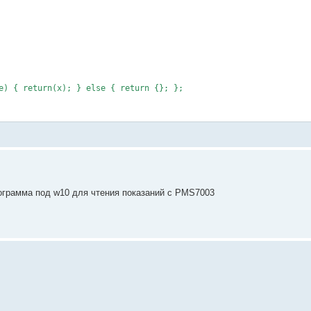
e) { return(x); } else { return {}; };

e) { return(x); } else { return {}; };

e) { return(x); } else { return {}; };

ограмма под w10 для чтения показаний с PMS7003