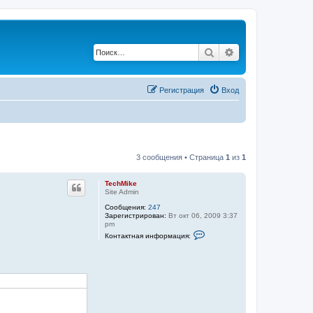
Поиск
Расширенный по
Регистрация
Вход
3 сообщения • Страница
1
из
1
TechMike
Site Admin
Сообщения:
247
Зарегистрирован:
Вт окт 06, 2009 3:37
pm
К
Контактная информация:
о
н
т
а
к
т
н
а
я