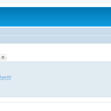
оиск
Расширенный поиск
8-pm10/