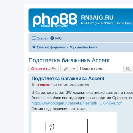
RN3AIG.RU
R2AANY (ext RN3AIG) Home Page
Ссылки
FAQ
Список форумов
My constructions
Подстветка багажника Accent
П
Ответить
Подстветка багажника Accent
С
TechMike
»
Сб сен 25, 2010 9:08 pm
о
о
В багажнике стоит 3W лампа, она плохо светить и гре
б
Andrei_sela блок светодиодов производства Optogan, он
щ
е
http://www.optogan.ru/assets/files/pdf/ ... 0-NB-a.pdf
н
Схема подключения вот такая:
и
е