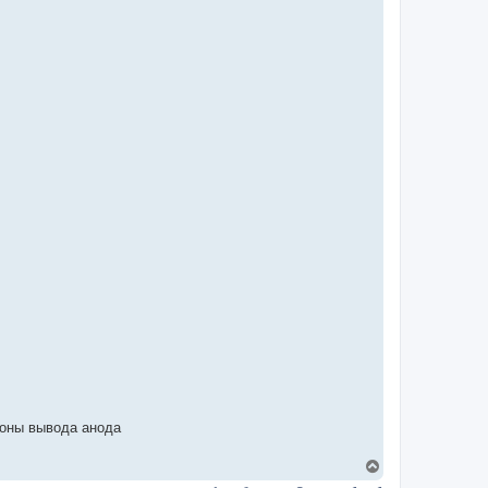
ороны вывода анода
В
е