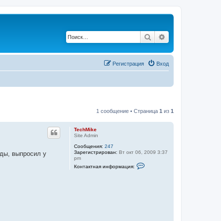
Поиск
Расширенный по
Регистрация
Вход
1 сообщение • Страница
1
из
1
TechMike
Site Admin
Сообщения:
247
Зарегистрирован:
Вт окт 06, 2009 3:37
оды, выпросил у
pm
К
Контактная информация:
о
н
т
а
к
т
н
а
я