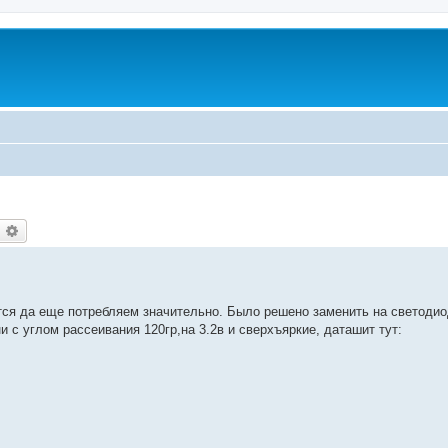
оиск
Расширенный поиск
ется да еще потребляем значительно. Было решено заменить на светоди
и с углом рассеивания 120гр,на 3.2в и сверхъяркие, даташит тут: