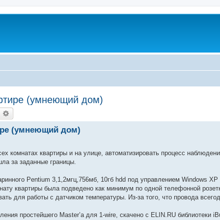
артире (умнеющий дом)
оиск
Расширенный поиск
ире (умнеющий дом)
сех комнатах квартиры и на улице, автоматизировать процесс наблюден
ла за заданные границы.
аринного Pentium 3,1,2мгц,756мб, 10гб hdd под управлением Windows XP
мнату квартиры была подведено как минимум по одной телефонной розетк
ть для работы с датчиком температуры. Из-за того, что провода всего
ения простейшего Master’а для 1-wire, скачено с ELIN.RU библиотеки iB