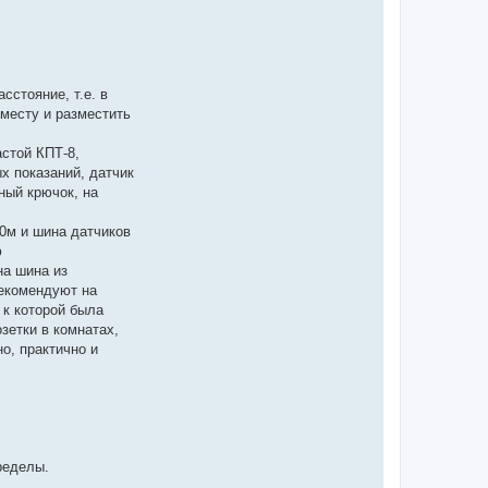
стояние, т.е. в
 месту и разместить
стой КПТ-8,
х показаний, датчик
ный крючок, на
30м и шина датчиков
ю
на шина из
рекомендуют на
 к которой была
зетки в комнатах,
о, практично и
ределы.