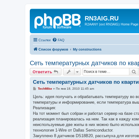
RN3AIG.RU
R2AANY (ext RN3AIG) Home Page
Ссылки
FAQ
Список форумов
My constructions
Сеть температурных датчиков по кв
П
Ответить
Сеть температурных датчиков по кварт
С
TechMike
»
Пн янв 18, 2010 11:45 am
о
о
Цель: идея получать и обрабатывать температуру во в
б
температуры и информирование, если температура выш
щ
е
Реализация:
н
На тот момент был собран и работал сервер на базе ст
и
е
реализация планировалась на нем. Так как в кажду ко
неиспользуемые две жилы в них можно было использова
технология 1-Wire от Dallas Semiconductor.
Закуплено 8 датчиков DS18B20, рассыпуха для изготовл