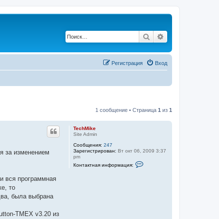
Поиск
Расширенный по
Регистрация
Вход
1 сообщение • Страница
1
из
1
TechMike
Site Admin
Сообщения:
247
Зарегистрирован:
Вт окт 06, 2009 3:37
ия за изменением
pm
К
Контактная информация:
о
н
 и вся программная
т
а
е, то
к
два, была выбрана
т
н
а
utton-TMEX v3.20 из
я