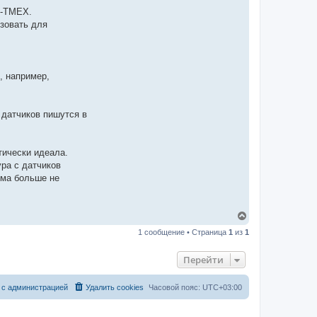
n-TMEX.
зовать для
, например,
 датчиков пишутся в
тически идеала.
ра с датчиков
ема больше не
В
е
1 сообщение • Страница
1
из
1
р
н
у
Перейти
т
ь
с
 с администрацией
Удалить cookies
Часовой пояс:
UTC+03:00
я
к
н