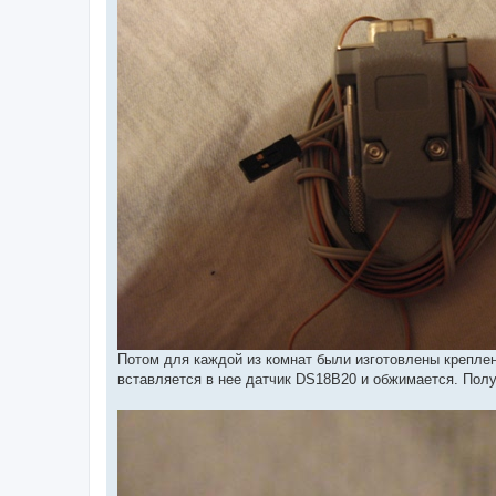
Потом для каждой из комнат были изготовлены креплен
вставляется в нее датчик DS18B20 и обжимается. Пол