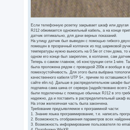
Если телефонную розетку закрывает шкаф или другая м
RJ12 обжимается одножильный кабель, а на конце прип
датчик оптимально, для дачи верных показаний.
На улицу датчик был выведен с помощью гибкого двух
помещен в прозрачный колпачок из под шариковой ручк
температуры нужно выносить на 0.5м от стен дома, то 
одном его конце был закреплен, в колпачке, сам датчи
Теперь о самом главном, об конструкции сети 1-wire. 
была проложена рядом с проводкой 200в и вообще в о
помехоустойчивость. Для этого была выбрана тополог
качественного кабеля UTP 5+, причем по оставшимся 6
сайте elin.ru). Дальше в распределительном шкафе была
подпаяна сама шина от сервера (задействовано всего 2
были подключены с помощью обычных RJ12 в это гребен
надежно, да и поставить в распределительный шкаф е
На этом железячная часть была закончена.
Требование предъявляемое к программной части:
1. Знание языка программирование, т.е. написать прог
2. Возможность отображения параметров всех найден
3. Возможность информирование пользователя по emai
4. Платформа WinXP