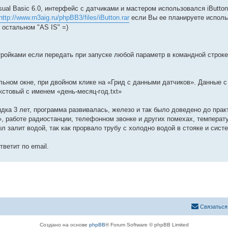
ual Basic 6.0, интерфейс с датчиками и мастером использовался iButto
http://www.rn3aig.ru/phpBB3/files/iButton.rar
если Вы ее планируете исполь
 остальном "AS IS" =)
ройками если передать при запуске любой параметр в командной строке
ьном окне, при двойном клике на «Грид с данными датчиков». Данные с
стовый с именем «день-месяц-год.txt»
ядка 3 лет, программа развивалась, железо и так было доведено до прак
 работе радиостанции, телефонном звонке и других помехах, температу
 залит водой, так как прорвало трубу с холодно водой в стояке и сист
ветит по email.
Связаться
Создано на основе
phpBB
® Forum Software © phpBB Limited