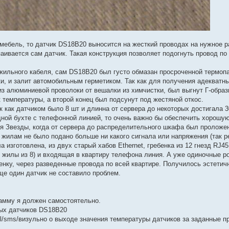
ебель, то датчик DS18B20 выносится на жесткий проводах на нужное рас
аивается сам датчик. Такая конструкция позволяет подогнуть провод по
жильного кабеля, сам DS18B20 был густо обмазан просроченной термопа
и, и залит автомобильным герметиком. Так как для получения адекватны
из алюминиевой проволоки от вешалки из химчистки, был выгнут Г-образ
к температуры, а второй конец был подсунут под жестяной откос.
Так как датчиком было 8 шт и длинна от сервера до некоторых достигала 
дной бухте с телефонной линией, то очень важно бы обеспечить хорошу
ия Звезды, когда от сервера до распределительного шкафа был проложе
 жилам не было подано больше ни какого сигнала или напряжения (так 
 изготовлена, из двух старый хабов Ethernet, гребенка из 12 гнезд RJ45
 жилы из 8) и входящая в квартиру телефона линия. А уже одиночные ро
ку, через разведенные провода по всей квартире. Получилось эстетичн
ще один датчик не составило проблем.
рамму я должен самостоятельно.
ных датчиков DS18B20
l/sms/визульно о выходе значения температуры датчиков за заданные п