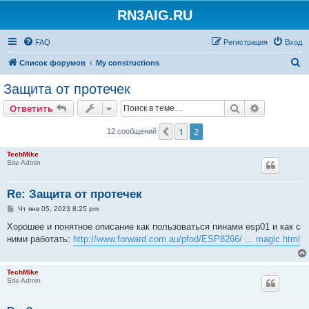
RN3AIG.RU
FAQ
Регистрация
Вход
П
Список форумов
My constructions
о
Защита от протечек
и
Поиск
Расширен
Ответить
с
к
1
2
Пред.
12 сообщений
TechMike
Site Admin
Re: Защита от протечек
С
Чт янв 05, 2023 8:25 pm
о
о
Хорошее и понятное описание как пользоваться пинами esp01 и как с
б
ними работать:
http://www.forward.com.au/pfod/ESP8266/ ... magic.html
щ
е
н
и
TechMike
е
Site Admin