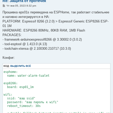
Re: Защита от протечек
С
Чт янв 05, 2023 8:32 pm
о
о
Прошивка eps01s переведена на ESPHome, так работает стабильнее
б
и нативно интегрируется в HA:
щ
е
PLATFORM: Espressif 8266 (3.2.0) > Espressif Generic ESP8266 ESP-
н
01 1M
и
е
HARDWARE: ESP8266 80MHz, 80KB RAM, 1MB Flash
PACKAGES:
- framework-arduinoespressif8266 @ 3.30002.0 (3.0.2)
- tool-esptool @ 1.413.0 (4.13)
- toolchain-xtensa @ 2.100300.210717 (10.3.0)
Конфиг:
КОД:
ВЫДЕЛИТЬ ВСЁ
esphome:

  name: water-alarm-tualet

esp8266:

  board: esp01_1m

wifi:

  ssid: "ваш ssid"

  password: "ваш пароль к wifi"

  reboot_timeout: 30s
