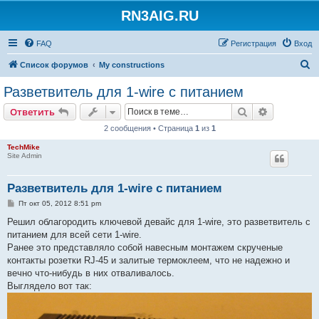
RN3AIG.RU
FAQ
Регистрация
Вход
П
Список форумов
My constructions
о
Разветвитель для 1-wire с питанием
и
Поиск
Расширен
Ответить
с
2 сообщения • Страница
1
из
1
к
TechMike
Site Admin
Разветвитель для 1-wire с питанием
С
Пт окт 05, 2012 8:51 pm
о
о
Решил облагородить ключевой девайс для 1-wire, это разветвитель с
б
питанием для всей сети 1-wire.
щ
е
Ранее это представляло собой навесным монтажем скрученые
н
контакты розетки RJ-45 и залитые термоклеем, что не надежно и
и
е
вечно что-нибудь в них отваливалось.
Выглядело вот так: