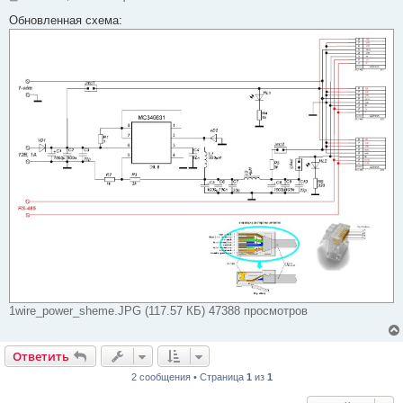
о
о
Обновленная схема:
б
щ
е
н
и
е
1wire_power_sheme.JPG (117.57 КБ) 47388 просмотров
Ответить
2 сообщения • Страница
1
из
1