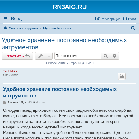
RN3AIG.RU
FAQ
Регистрация
Вход
П
Список форумов
My constructions
о
Удобное хранение постоянно необходимых
и
интрументов
с
Поиск
Расширен
Ответить
к
1 сообщение • Страница
1
из
1
TechMike
Site Admin
Удобное хранение постоянно необходимых
интрументов
С
Сб ноя 10, 2012 6:43 pm
о
о
Оглядев перед приходом гостей свой радиолюбительский скарб на
б
кухне, понял что это бардак. Все постоянно необходимые под рукой
щ
е
инструменты валяются в коробке как попало, тупятся и хрен
н
найдешь когда нужно нужный инструмент.
и
е
Решено было сделать как удобно и более менее красиво. Для этого
была взята коробка и под водки (осталась после переезда), кусок