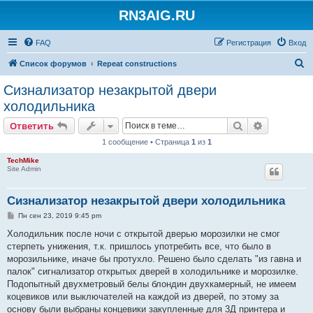
RN3AIG.RU
FAQ
Регистрация
Вход
П
Список форумов
Repeat constructions
о
Сизнализатор незакрытой двери
и
холодильника
с
Поиск
Расширен
Ответить
к
1 сообщение • Страница
1
из
1
TechMike
Site Admin
Сизнализатор незакрытой двери холодильника
С
Пн сен 23, 2019 9:45 pm
о
о
Холодильник после ночи с открытой дверью морозилки не смог
б
стерпеть унижения, т.к. пришлось употребить все, что было в
щ
е
морозильнике, иначе бы протухло. Решено было сделать "из гавна и
н
палок" сигнализатор открытых дверей в холодильнике и морозилке.
и
е
Подопытный двухметровый белы блондин двухкамерный, не имеем
коцевиков или выключателей на каждой из дверей, по этому за
основу были выбраны концевики закупленные для 3Д принтера и