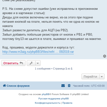
спим (не реализовано)
P.S. На схеме допустил ошибки (уже исправлены в приложенном
архиве и в картинках статьи):
Диоды для кнопок включены не верно, из-за этого при подаче
питания кнопкой на плате, нельзя понять что ни одна из кнопок не
нажата
Забыл развести делитель для АЦП (на PB2).
Забыл добавить побольше резисторов от кнопок к PB1 и PB0,
поэтому tiny13 не шьется в плате, вынимал и прошивал на макетке.
Код, прошивка, модели держателя и корпуса тут:
http://www.rn3aig.ru/phpBB3/files/refri ... 092019.rar
Ответить
1 сообщение • Страница
1
из
1
Перейти
Список форумов
Часовой пояс:
UTC+03:00
Создано на основе
phpBB
® Forum Software © phpBB Limited
Русская поддержка phpBB
Конфиденциальность
|
Правила